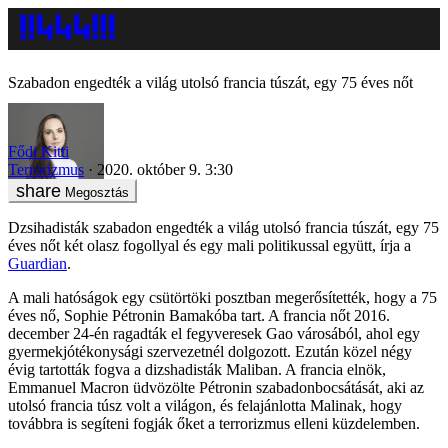
Szabadon engedték a világ utolsó francia túszát, egy 75 éves nőt
Fődi Kitti
Terrorizmus
2020. október 9. 3:30
Megosztás
Dzsihadisták szabadon engedték a világ utolsó francia túszát, egy 75
éves nőt két olasz fogollyal és egy mali politikussal együtt, írja a
Guardian
.
A mali hatóságok egy csütörtöki posztban megerősítették, hogy a 75
éves nő, Sophie Pétronin Bamakóba tart. A francia nőt 2016.
december 24-én ragadták el fegyveresek Gao városából, ahol egy
gyermekjótékonysági szervezetnél dolgozott. Ezután közel négy
évig tartották fogva a dizshadisták Maliban. A francia elnök,
Emmanuel Macron üdvözölte Pétronin szabadonbocsátását, aki az
utolsó francia túsz volt a világon, és felajánlotta Malinak, hogy
továbbra is segíteni fogják őket a terrorizmus elleni küzdelemben.