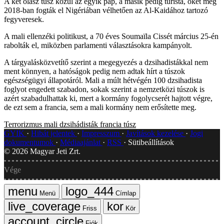
A két olasz túsz közül az egyik pap, a másik pedig turista, őket még
2018-ban fogták el Nigériában vélhetően az Al-Kaidához tartozó
fegyveresek.
A mali ellenzéki politikust, a 70 éves Soumaïla Cissét március 25-én
rabolták el, miközben parlamenti választásokra kampányolt.
A tárgyalásközvetítő szerint a megegyezés a dzsihadistákkal nem
ment könnyen, a hatóságok pedig nem adtak hírt a túszok
egészségügyi állapotáról. Mali a múlt hétvégén 100 dzsihadista
foglyot engedett szabadon, sokak szerint a nemzetközi túszok is
azért szabadulhattak ki, mert a kormány fogolycserét hajtott végre,
de ezt sem a francia, sem a mali kormány nem erősítette meg.
Terrorizmus
mali
dzsihádisták
francia túsz
GYIK
Hibát jelentek
Impresszum
Javítások kezelése
Jogi
dokumentumok
Médiaajánlat
RSS
Sütibeállítások
©
2026
Magyar Jeti Zrt.
Vége
Menü
Címlap
Friss
Kör
Fiók