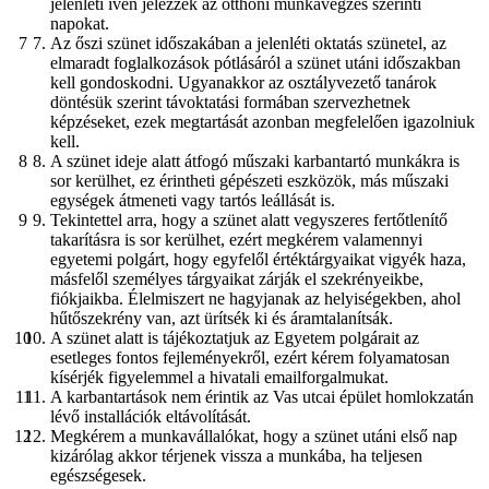
jelenléti íven jelezzék az otthoni munkavégzés szerinti
napokat.
Az őszi szünet időszakában a jelenléti oktatás szünetel, az
elmaradt foglalkozások pótlásáról a szünet utáni időszakban
kell gondoskodni. Ugyanakkor az osztályvezető tanárok
döntésük szerint távoktatási formában szervezhetnek
képzéseket, ezek megtartását azonban megfelelően igazolniuk
kell.
A szünet ideje alatt átfogó műszaki karbantartó munkákra is
sor kerülhet, ez érintheti gépészeti eszközök, más műszaki
egységek átmeneti vagy tartós leállását is.
Tekintettel arra, hogy a szünet alatt vegyszeres fertőtlenítő
takarításra is sor kerülhet, ezért megkérem valamennyi
egyetemi polgárt, hogy egyfelől értéktárgyaikat vigyék haza,
másfelől személyes tárgyaikat zárják el szekrényeikbe,
fiókjaikba. Élelmiszert ne hagyjanak az helyiségekben, ahol
hűtőszekrény van, azt ürítsék ki és áramtalanítsák.
A szünet alatt is tájékoztatjuk az Egyetem polgárait az
esetleges fontos fejleményekről, ezért kérem folyamatosan
kísérjék figyelemmel a hivatali emailforgalmukat.
A karbantartások nem érintik az Vas utcai épület homlokzatán
lévő installációk eltávolítását.
Megkérem a munkavállalókat, hogy a szünet utáni első nap
kizárólag akkor térjenek vissza a munkába, ha teljesen
egészségesek.