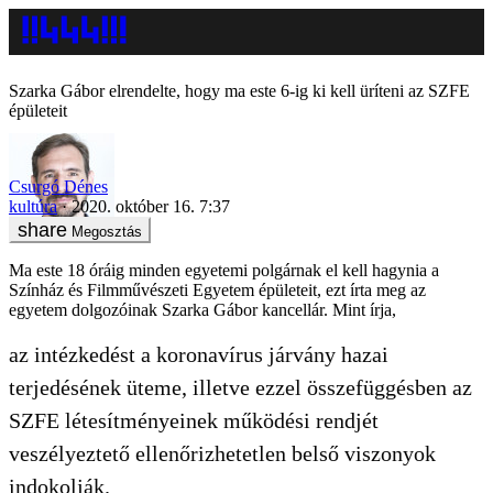
Szarka Gábor elrendelte, hogy ma este 6-ig ki kell üríteni az SZFE
épületeit
Csurgó Dénes
kultúra
2020. október 16. 7:37
Megosztás
Ma este 18 óráig minden egyetemi polgárnak el kell hagynia a
Színház és Filmművészeti Egyetem épületeit, ezt írta meg az
egyetem dolgozóinak Szarka Gábor kancellár. Mint írja,
az intézkedést a koronavírus járvány hazai
terjedésének üteme, illetve ezzel összefüggésben az
SZFE létesítményeinek működési rendjét
veszélyeztető ellenőrizhetetlen belső viszonyok
indokolják.