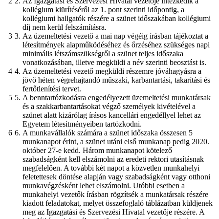
Az Igazgatási és Szervezési Hivatal vezetője intézkedik a
kollégium kiürítéséről az 1. pont szerinti időpontig, a
kollégiumi hallgatók részére a szünet időszakában kollégiumi
díj nem kerül felszámításra.
Az üzemeltetési vezető a mai nap végéig írásban tájékoztat a
létesítmények alapműködéséhez és őrzéséhez szükséges napi
minimális létszámszükségről a szünet teljes időszaka
vonatkozásában, illetve megküldi a név szerinti beosztást is.
Az üzemeltetési vezető megküldi részemre jóváhagyásra a
jövő héten végrehajtandó műszaki, karbantartási, takarítási és
fertőtlenítési tervet.
A benntartózkodásra engedélyezett üzemeltetési munkatársak
és a szakkarbantartásokat végző személyek kivételével a
szünet alatt kizárólag írásos kancellári engedéllyel lehet az
Egyetem létesítményeiben tartózkodni.
A munkavállalók számára a szünet időszaka összesen 5
munkanapot érint, a szünet utáni első munkanap pedig 2020.
október 27-e kedd. Három munkanapot kötelező
szabadságként kell elszámolni az eredeti rektori utasításnak
megfelelően. A további két napot a közvetlen munkahelyi
feletettesek döntése alapján vagy szabadságként vagy otthoni
munkavégzésként lehet elszámolni. Utóbbi esetben a
munkahelyi vezetők írásban rögzítsék a munkatársak részére
kiadott feladatokat, melyet összefoglaló táblázatban küldjenek
meg az Igazgatási és Szervezési Hivatal vezetője részére. A