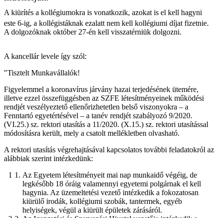
A kiürítés a kollégiumokra is vonatkozik, azokat is el kell hagyni
este 6-ig, a kollégistáknak ezalatt nem kell kollégiumi díjat fizetnie.
A dolgozóknak október 27-én kell visszatérniük dolgozni.
A kancellár levele így szól:
"Tisztelt Munkavállalók!
Figyelemmel a koronavírus járvány hazai terjedésének ütemére,
illetve ezzel összefüggésben az SZFE létesítményeinek működési
rendjét veszélyeztető ellenőrizhetetlen belső viszonyokra – a
Fenntartó egyetértésével – a tanév rendjét szabályozó 9/2020.
(VI.25.) sz. rektori utasítás a 11/2020. (X.15.) sz. rektori utasítással
módosításra került, mely a csatolt mellékletben olvasható.
A rektori utasítás végrehajtásával kapcsolatos további feladatokról az
alábbiak szerint intézkedünk:
Az Egyetem létesítményeit mai nap munkaidő végéig, de
legkésőbb 18 óráig valamennyi egyetemi polgárnak el kell
hagynia. Az üzemeltetési vezető intézkedik a fokozatosan
kiürülő irodák, kollégiumi szobák, tantermek, egyéb
helyiségek, végül a kiürült épületek zárásáról.