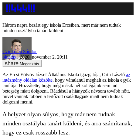
Három napra bezárt egy iskola Ercsiben, mert már nem tudtak
minden osztályba tanárt küldeni
Czinkóczi Sándor
oktatás
2020. november 2. 20:11
Megosztás
Az Ercsi Eötvös József Általános Iskola igazgatója, Orth László
az
intézmény oldalán közölte
, hogy váratlanul meghalt az iskola egyik
tanítója. Hozzátette, hogy még másik hét kollégájuk sem tud
betegség miatt dolgozni. Ráadásul a hiányzók névsora tovább nőtt,
mivel vannak többen a fertőzött családtagjaik miatt nem tudnak
dolgozni menni.
A helyzet olyan súlyos, hogy már nem tudnak
minden osztályba tanárt küldeni, és arra számítanak,
hogy ez csak rosszabb lesz.