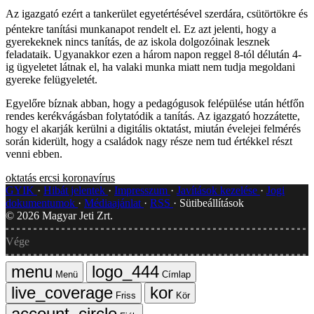
Az igazgató ezért a tankerület egyetértésével szerdára, csütörtökre és
péntekre tanítási munkanapot rendelt el. Ez azt jelenti, hogy a
gyerekeknek nincs tanítás, de az iskola dolgozóinak lesznek
feladataik. Ugyanakkor ezen a három napon reggel 8-tól délután 4-
ig ügyeletet látnak el, ha valaki munka miatt nem tudja megoldani
gyereke felügyeletét.
Egyelőre bíznak abban, hogy a pedagógusok felépülése után hétfőn
rendes kerékvágásban folytatódik a tanítás. Az igazgató hozzátette,
hogy el akarják kerülni a digitális oktatást, miután évelejei felmérés
során kiderült, hogy a családok nagy része nem tud értékkel részt
venni ebben.
oktatás
ercsi
koronavírus
GYIK
Hibát jelentek
Impresszum
Javítások kezelése
Jogi
dokumentumok
Médiaajánlat
RSS
Sütibeállítások
©
2026
Magyar Jeti Zrt.
Vége
Menü
Címlap
Friss
Kör