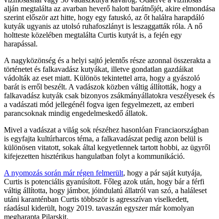
alján megtalálta az avarban heverő halott barátnőjét, akire elmondása
szerint először azt hitte, hogy egy fatuskó, az őt halálra harapdáló
kutyák ugyanis az utolsó ruhafoszlányt is leszaggatták róla. A nő
holtteste közelében megtalálta Curtis kutyát is, a fején egy
harapással.
A nagyközönség és a helyi sajtó jelentős része azonnal összerakta a
történetet és falkavadász kutyákat, illetve gondatlan gazdáikat
vádolták az eset miatt. Különös tekintettel arra, hogy a gyászoló
barát is erről beszélt. A vadászok közben váltig állították, hogy a
falkavadász kutyák csak bizonyos zsákmányállatokra veszélyesek és
a vadászati mód jellegénél fogva igen fegyelmezett, az emberi
parancsoknak mindig engedelmeskedő állatok.
Mivel a vadászat a világ sok részéhez hasonlóan Franciaországban
is egyfajta kultúrharcos téma, a falkavadászat pedig azon belül is
különösen vitatott, sokak által kegyetlennek tartott hobbi, az ügyről
kifejezetten hisztérikus hangulatban folyt a kommunikáció.
A nyomozás során már régen felmerült
, hogy a pár saját kutyája,
Curtis is potenciális gyanúsított. Főleg azok után, hogy bár a férfi
váltig állította, hogy jámbor, jóindulatú állatról van szó, a haláleset
utáni karanténban Curtis többször is agresszívan viselkedett,
ráadásul kiderült, hogy 2019. tavaszán egyszer már komolyan
megharapta Pilarskit.