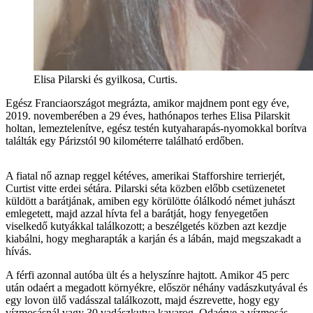
Elisa Pilarski és gyilkosa, Curtis.
Egész Franciaországot megrázta, amikor majdnem pont egy éve,
2019. novemberében a 29 éves, hathónapos terhes Elisa Pilarskit
holtan, lemeztelenítve, egész testén kutyaharapás-nyomokkal borítva
találták egy Párizstól 90 kilométerre található erdőben.
A fiatal nő aznap reggel kétéves, amerikai Stafforshire terrierjét,
Curtist vitte erdei sétára. Pilarski séta közben előbb csetüzenetet
küldött a barátjának, amiben egy körülötte ólálkodó német juhászt
emlegetett, majd azzal hívta fel a barátját, hogy fenyegetően
viselkedő kutyákkal találkozott; a beszélgetés közben azt kezdje
kiabálni, hogy megharapták a karján és a lábán, majd megszakadt a
hívás.
A férfi azonnal autóba ült és a helyszínre hajtott. Amikor 45 perc
után odaért a megadott környékre, először néhány vadászkutyával és
egy lovon ülő vadásszal találkozott, majd észrevette, hogy egy
vízmosásnál vagy 30 vadászkutya kavarog. Odaérve a vízmosás