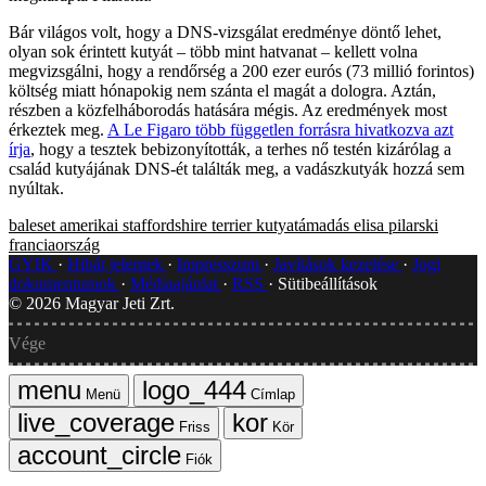
Bár világos volt, hogy a DNS-vizsgálat eredménye döntő lehet,
olyan sok érintett kutyát – több mint hatvanat – kellett volna
megvizsgálni, hogy a rendőrség a 200 ezer eurós (73 millió forintos)
költség miatt hónapokig nem szánta el magát a dologra. Aztán,
részben a közfelháborodás hatására mégis. Az eredmények most
érkeztek meg.
A Le Figaro több független forrásra hivatkozva azt
írja
, hogy a tesztek bebizonyították, a terhes nő testén kizárólag a
család kutyájának DNS-ét találták meg, a vadászkutyák hozzá sem
nyúltak.
baleset
amerikai staffordshire terrier
kutyatámadás
elisa pilarski
franciaország
GYIK
Hibát jelentek
Impresszum
Javítások kezelése
Jogi
dokumentumok
Médiaajánlat
RSS
Sütibeállítások
©
2026
Magyar Jeti Zrt.
Vége
Menü
Címlap
Friss
Kör
Fiók