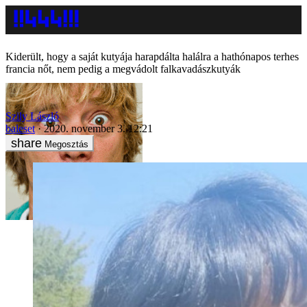
Kiderült, hogy a saját kutyája harapdálta halálra a hathónapos terhes
francia nőt, nem pedig a megvádolt falkavadászkutyák
Szily László
baleset
2020. november 3. 12:21
Megosztás