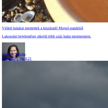
Védett halakat mentettek a kiszáradó Morgó-patakból
Lakossági bejelentésre sikerül több száz halat megmenteni.
Székely Sarolta
természet
ma 4:21