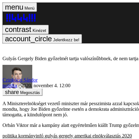
Menü
Kinézet
Jelentkezz be!
Gulyás Gergely Biden győzelmét tartja valószínűbbnek, de nem tartj
Czinkóczi Sándor
politika
2020. november 4. 12:00
Megosztás
A Miniszterelnökséget vezető miniszter már pesszimista azzal kapcs
mondta, hogy Joe Biden győzelme esetén a demokrata adminisztrációnak
támogatta, a kiindulópont nem jó.
Orbán Viktor már a kampány alatt egyértelműen kiállt Trump győzelm
politika
kormányinfó
gulyás gergely
amerikai elnökválasztás 2020