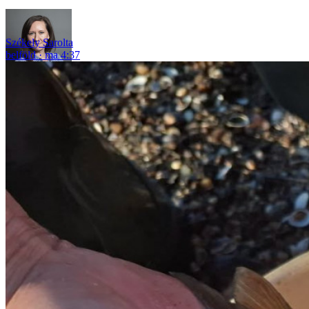
Székely Sarolta
belföld
ma 4:37