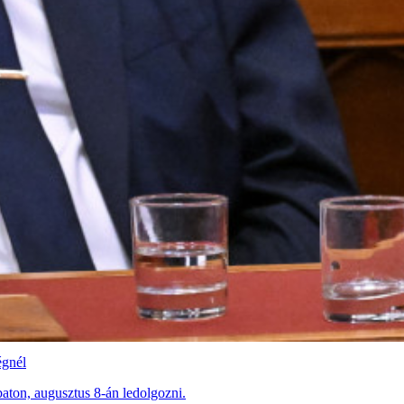
égnél
aton, augusztus 8-án ledolgozni.