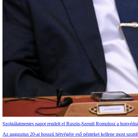
Szolgálatmentes napot rendelt el Ruszin-Szendi Romulusz a honvéds
Az augusztus 20-ai hosszú hétvégére eső pénteket kellene most szomb