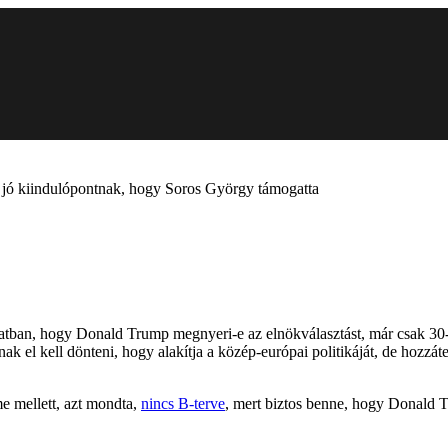
a jó kiindulópontnak, hogy Soros György támogatta
olatban, hogy Donald Trump megnyeri-e az elnökválasztást, már csak 3
 el kell dönteni, hogy alakítja a közép-európai politikáját, de hozzá
e mellett, azt mondta,
nincs B-terve
, mert biztos benne, hogy Donald 