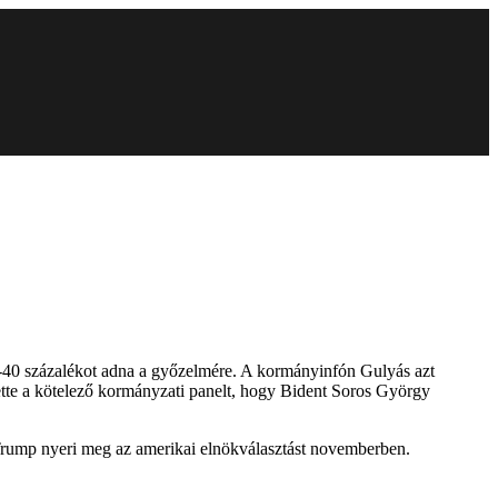
0-40 százalékot adna a győzelmére. A kormányinfón Gulyás azt
tette a kötelező kormányzati panelt, hogy Bident Soros György
Trump nyeri meg az amerikai elnökválasztást novemberben.