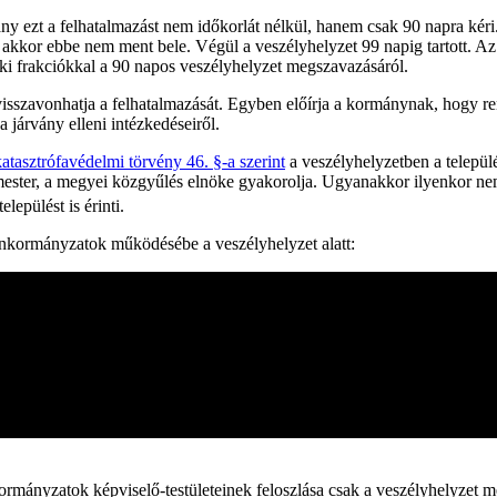
y ezt a felhatalmazást nem időkorlát nélkül, hanem csak 90 napra kéri.
z akkor ebbe nem ment bele. Végül a veszélyhelyzet 99 napig tartott. A
ki frakciókkal a 90 napos veszélyhelyzet megszavazásáról.
t visszavonhatja a felhatalmazását. Egyben előírja a kormánynak, hogy r
 járvány elleni intézkedéseiről.
katasztrófavédelmi törvény 46. §-a szerint
a veszélyhelyzetben a települ
ármester, a megyei közgyűlés elnöke gyakorolja. Ugyanakkor ilyenkor n
elepülést is érinti.
nkormányzatok működésébe a veszélyhelyzet alatt:
mányzatok képviselő-testületeinek feloszlása csak a veszélyhelyzet m