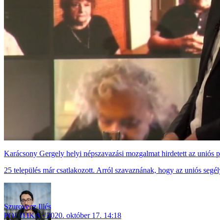
Karácsony Gergely helyi népszavazási mozgalmat hirdetett az uniós 
25 település már csatlakozott. Arról szavaznának, hogy az uniós segé
Szurovecz Illés
POLITIKA
2020. október 17. 14:18