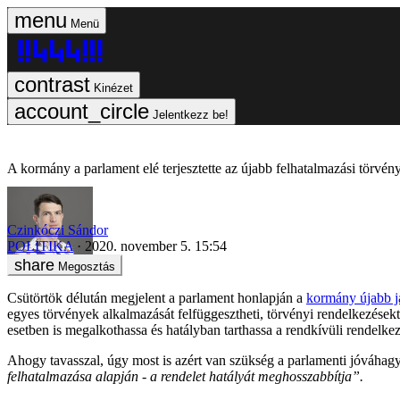
Menü
Kinézet
Jelentkezz be!
A kormány a parlament elé terjesztette az újabb felhatalmazási törvény
Czinkóczi Sándor
POLITIKA
2020. november 5. 15:54
Megosztás
Csütörtök délután megjelent a parlament honlapján a
kormány újabb j
egyes törvények alkalmazását felfüggesztheti, törvényi rendelkezésekt
esetben is megalkothassa és hatályban tarthassa a rendkívüli rendelkez
Ahogy tavasszal, úgy most is azért van szükség a parlamenti jóváhagy
felhatalmazása alapján - a rendelet hatályát meghosszabbítja”.