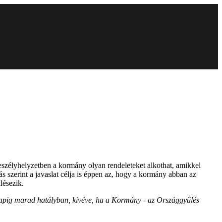
eszélyhelyzetben a kormány olyan rendeleteket alkothat, amikkel
s szerint a javaslat célja is éppen az, hogy a kormány abban az
lésezik.
napig marad hatályban, kivéve, ha a Kormány - az Országgyűlés