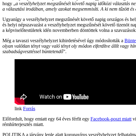
hogy „
a veszélyhelyzet megszűnését követő napig időközi választás nem
a választási irodában, amely azokat megsemmisíti. A ki nem tűzött és a
Ugyanígy a veszélyhelyzet megszűnését követő napig országos és hel
és helyi népszavazást a veszélyhelyzet megszűnését követő tizenöt n
a képviselőtestületek idén novemberben döntöttek volna a szavazásokr
Még a tavaszi veszélyhelyzet kihirdetésével úgy módosították a
Bünte
olyan valótlan tényt vagy való tényt oly módon elferdítve állít vagy h
szabadságvesztéssel büntetendő
”.
Forrás
Előfordult, hogy emiatt egy 64 éves férfit egy
Facebook-poszt miatt
vi
rémhírterjesztés miatt.
POLITIKA
a járvány leple alatt
koronavírus
veszélyhelyzet
felhatalm