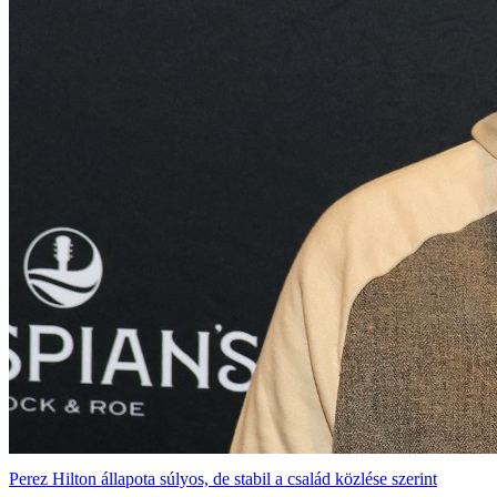
Perez Hilton állapota súlyos, de stabil a család közlése szerint