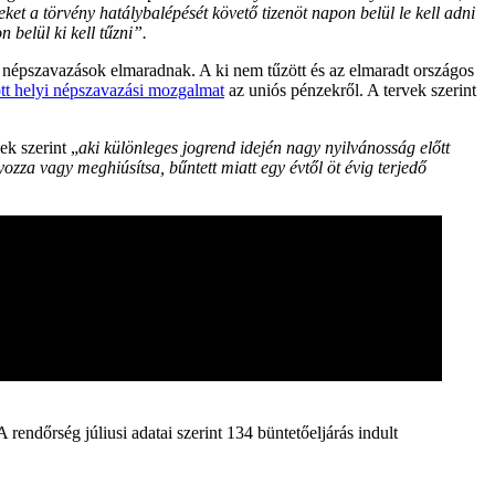
ket a törvény hatálybalépését követő tizenöt napon belül le kell adni
 belül ki kell tűzni”.
 népszavazások elmaradnak. A ki nem tűzött és az elmaradt országos
ott helyi népszavazási mozgalmat
az uniós pénzekről. A tervek szerint
ek szerint „
aki különleges jogrend idején nagy nyilvánosság előtt
ozza vagy meghiúsítsa, bűntett miatt egy évtől öt évig terjedő
rendőrség júliusi adatai szerint 134 büntetőeljárás indult