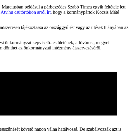
 Márciusban példásul a párbeszédes Szabó Tímea egyik feltétele lett
z
Atv.hu csütörtökön arról írt
, hogy a kormánypártok Kocsis Máté
endszeresen tájékoztassa az országgyűlést vagy az ülések hiányában az
ési önkormányzat képviselő-testületének, a fővárosi, megyei
em dönthet az önkormányzati intézmény átszervezéséről,
egszűnését követő napon válna hatályossá. De szabályozzák azt is,