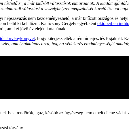
 tűzhető ki, a már kitűzött választások elmaradnak. A kiadott ajánlóíve
z elmaradt választást a veszélyhelyzet megszűnését követő tizenöt napon
yi népszavazás nem kezdeményezhető, a már kitűzött országos és helyi
apon belül ki kell tűzni. Karácsony Gergely egyébként
októberben indít
ól, amiket jövő év elején tartanának.
tő Törvénykönyvet
, hogy kiterjesztették a rémhírterjesztés fogalmát. Ez
íresztel, amely alkalmas arra, hogy a védekezés eredményességét akadály
ttek be a rendőrök, igaz, később az ügyészség nem emelt ellene vádat. A 
azási törvény