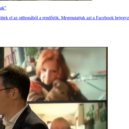
nak”
vittek el az otthonából a rendőrök. Megmutatjuk azt a Facebook bejegyzést