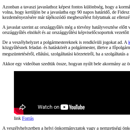
Azonban a tavaszi javaslathoz képest fontos különbség, hogy a kormán
volna, hogy kerüljön be a javaslatba egy 90 napos határidő, de Fides
kezdeményezésére már tájékozódó megbeszélést folytatnak az ellenzé
A javaslat szerint az országgyűlés még a törvény hatályvesztése előt
országgyűlés elnökét és az országgyűlési képviselőcsoportok vezetőit a
De a veszélyhelyzet a polgármestereknek is rendkívüli jogokat ad. A
közgyűlésnek feladat- és hatáskörét a polgármester, illetve a főpolg
megszüntetéséről, ellátási, szolgáltatási körzeteiről, ha a szolgáltatás a t
Akkor egy videóban szedtük össze, hogyan nyúlt bele akormány az ö
Forrás
A veszélyhelyzetben a helyi önkormányzatok vagy a nemzetiségi önkor