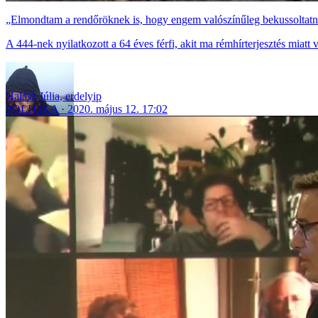
„Elmondtam a rendőröknek is, hogy engem valószínűleg bekussoltat
A 444-nek nyilatkozott a 64 éves férfi, akit ma rémhírterjesztés miatt 
Halász Júlia
,
erdelyip
POLITIKA
2020. május 12. 17:02