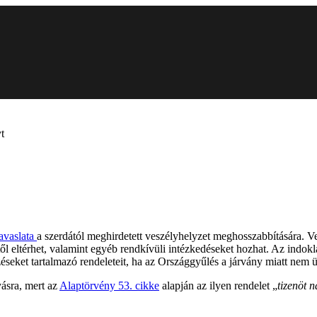
t
avaslata
a szerdától meghirdetett veszélyhelyzet meghosszabbítására. V
ől eltérhet, valamint egyéb rendkívüli intézkedéseket hozhat. Az indoklá
éseket tartalmazó rendeleteit, ha az Országgyűlés a járvány miatt nem ü
ásra, mert az
Alaptörvény 53. cikke
alapján az ilyen rendelet „
tizenöt 