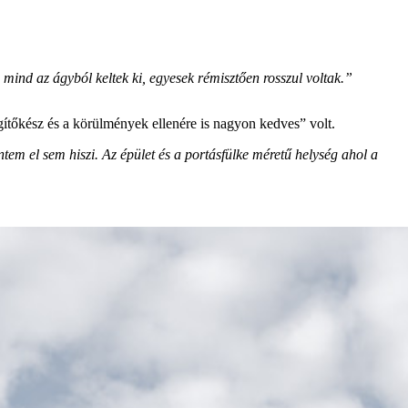
 mind az ágyból keltek ki, egyesek rémisztően rosszul voltak.”
gítőkész és a körülmények ellenére is nagyon kedves” volt.
tem el sem hiszi. Az épület és a portásfülke méretű helység ahol a