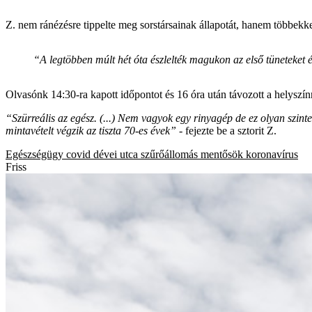
Z. nem ránézésre tippelte meg sorstársainak állapotát, hanem többekkel
“A legtöbben múlt hét óta észlelték magukon az első tüneteket é
Olvasónk 14:30-ra kapott időpontot és 16 óra után távozott a helyszín
“Szürreális az egész. (...) Nem vagyok egy rinyagép de ez olyan szint
mintavételt végzik az tiszta 70-es évek”
- fejezte be a sztorit Z.
Egészségügy
covid
dévei utca
szűrőállomás
mentősök
koronavírus
Friss