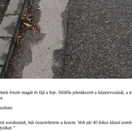
tnek érezte magát és fájt a feje. Hétfőn jelentkezett a háziorvosánál, a
a.
sorban:
 sorakoztak, hát összetehetem a kezem. Volt aki 40 fokos lázzal zombik
tyákat.”