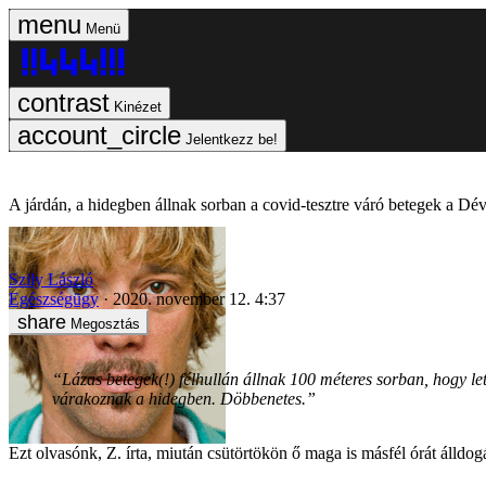
Menü
Kinézet
Jelentkezz be!
A járdán, a hidegben állnak sorban a covid-tesztre váró betegek a Déva
Szily László
Egészségügy
2020. november 12. 4:37
Megosztás
“Lázas betegek(!) félhullán állnak 100 méteres sorban, hogy le
várakoznak a hidegben. Döbbenetes.”
Ezt olvasónk, Z. írta, miután csütörtökön ő maga is másfél órát álldog