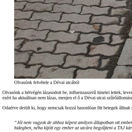
Olvasónk felvétele a Dévai utcából
Olvasónk a hétvégén lázasodott be, influenzaszerű tünetei lettek, lever
ezért ha aktuálisan nem lázas, menjen el ő a Dévai utcai szűrőállomásr
Odaérve derült ki, hogy nemcsak hozzá hasonlóan fitt betegek állnak 
“Jól nem vagyok de ahhoz képest amilyen állapotban ott emberek
hidegben, néha kijött egy ember az utcára begyűjteni a TAJ kár