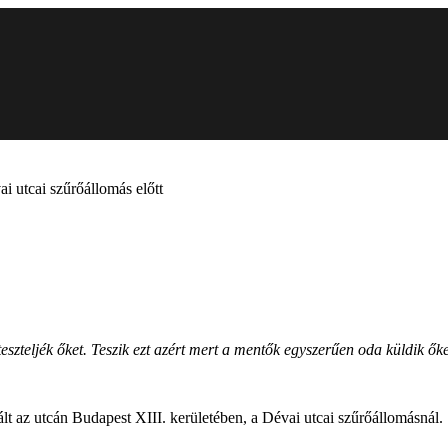
i utcai szűrőállomás előtt
teszteljék őket. Teszik ezt azért mert a mentők egyszerűen oda küldik ő
ált az utcán Budapest XIII. kerületében, a Dévai utcai szűrőállomásnál.