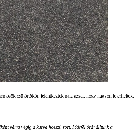
 mentősök csütörtökön jelentkeztek nála azzal, hogy nagyon leterheltek,
ént várta végig a kurva hosszú sort. Másfél órát álltunk a