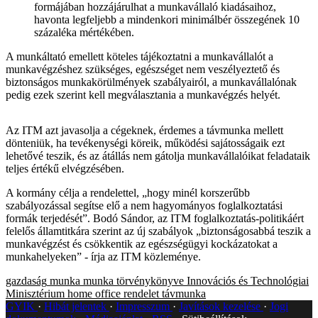
formájában hozzájárulhat a munkavállaló kiadásaihoz,
havonta legfeljebb a mindenkori minimálbér összegének 10
százaléka mértékében.
A munkáltató emellett köteles tájékoztatni a munkavállalót a
munkavégzéshez szükséges, egészséget nem veszélyeztető és
biztonságos munkakörülmények szabályairól, a munkavállalónak
pedig ezek szerint kell megválasztania a munkavégzés helyét.
Az ITM azt javasolja a cégeknek, érdemes a távmunka mellett
dönteniük, ha tevékenységi köreik, működési sajátosságaik ezt
lehetővé teszik, és az átállás nem gátolja munkavállalóikat feladataik
teljes értékű elvégzésében.
A kormány célja a rendelettel, „hogy minél korszerűbb
szabályozással segítse elő a nem hagyományos foglalkoztatási
formák terjedését”. Bodó Sándor, az ITM foglalkoztatás-politikáért
felelős államtitkára szerint az új szabályok „biztonságosabbá teszik a
munkavégzést és csökkentik az egészségügyi kockázatokat a
munkahelyeken” - írja az ITM közleménye.
gazdaság
munka
munka törvénykönyve
Innovációs és Technológiai
Minisztérium
home office
rendelet
távmunka
GYIK
Hibát jelentek
Impresszum
Javítások kezelése
Jogi