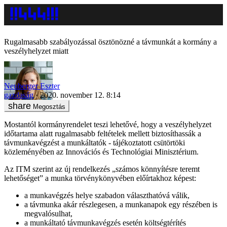
Rugalmasabb szabályozással ösztönözné a távmunkát a kormány a
veszélyhelyzet miatt
Neuberger Eszter
gazdaság
2020. november 12. 8:14
Megosztás
Mostantól kormányrendelet teszi lehetővé, hogy a veszélyhelyzet
időtartama alatt rugalmasabb feltételek mellett biztosíthassák a
távmunkavégzést a munkáltatók - tájékoztatott csütörtöki
közleményében az Innovációs és Technológiai Minisztérium.
Az ITM szerint az új rendelkezés „számos könnyítésre teremt
lehetőséget” a munka törvénykönyvében előírtakhoz képest:
a munkavégzés helye szabadon választhatóvá válik,
a távmunka akár részlegesen, a munkanapok egy részében is
megvalósulhat,
a munkáltató távmunkavégzés esetén költségtérítés