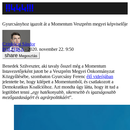
Gyurcsányhoz igazolt át a Momentum Veszprém megyei képviselője
Czinkóczi Sándor
POLITIKA
2020. november 22. 9:50
Megosztás
Benedek Szilveszter, aki tavaly ősszel még a Momentum
listavezetőjeként jutott be a Veszprém Megyei Önkormányzat
Közgyűlésébe, szombaton Gyurcsány Ferenc
élő videójában
jelentette be, hogy kilépett a Momentumból, és csatlakozott a
Demokratikus Koalícióhoz. Azt mondta úgy látta, hogy itt tud a
legtöbbet tenni „
egy hatékonyabb, sikeresebb és igazságosabb
mezőgazdaságért és agrárpolitikáért
”.