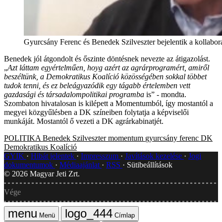
Gyurcsány Ferenc és Benedek Szilveszter bejelentik a kollabor
Benedek jól átgondolt és őszinte döntésnek nevezte az átigazolást.
„
Azt láttam egyértelműen, hoyg azért az agrárprogramért, amiről
beszéltünk, a Demokratikus Koalíció közösségében sokkal többet
tudok tenni, és ez beleágyazódik egy tágabb értelemben vett
gazdasági és társadalompolitikai programba
is” - mondta.
Szombaton hivatalosan is kilépett a Momentumból, így mostantól a
megyei közgyűlésben a DK színeiben folytatja a képviselői
munkáját. Mostantól ő vezeti a DK agrárkabinatjét.
POLITIKA
Benedek Szilveszter
momentum
gyurcsány ferenc
DK
Demokratikus Koalíció
GYIK
Hibát jelentek
Impresszum
Javítások kezelése
Jogi
dokumentumok
Médiaajánlat
RSS
Sütibeállítások
©
2026
Magyar Jeti Zrt.
Vége
Menü
Címlap