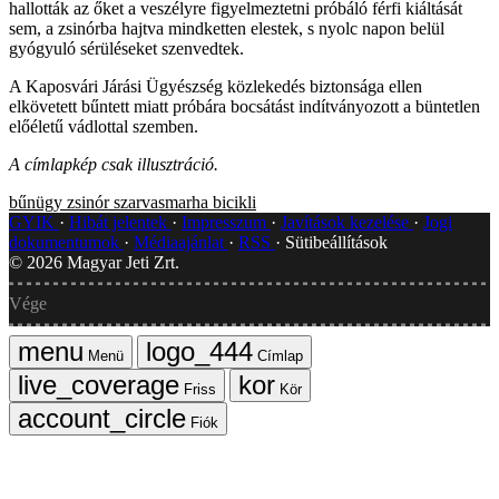
hallották az őket a veszélyre figyelmeztetni próbáló férfi kiáltását
sem, a zsinórba hajtva mindketten elestek, s nyolc napon belül
gyógyuló sérüléseket szenvedtek.
A Kaposvári Járási Ügyészség közlekedés biztonsága ellen
elkövetett bűntett miatt próbára bocsátást indítványozott a büntetlen
előéletű vádlottal szemben.
A címlapkép csak illusztráció.
bűnügy
zsinór
szarvasmarha
bicikli
GYIK
Hibát jelentek
Impresszum
Javítások kezelése
Jogi
dokumentumok
Médiaajánlat
RSS
Sütibeállítások
©
2026
Magyar Jeti Zrt.
Vége
Menü
Címlap
Friss
Kör
Fiók