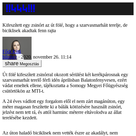
Kifeszített egy zsinórt az út fölé, hogy a szarvasmarháit terelje, de
biciklisek akadtak fenn rajta
Fődi Kitti
bűnügy
2020. november 26. 11:14
Megosztás
Út fölé kifeszített zsinórral okozott sérülést két kerékpárosnak egy
szarvasmarhát terelő férfi idén áprilisban Balatonfenyvesen, ezért
vádat emeltek ellene, tájékoztatta a Somogy Megyei Főügyészség
csütörtökön az MTI-t.
A 24 éves vádlott egy forgalom elől el nem zárt magánúton, egy
méter magasan feszítette ki a bálák kötözésére használt zsinórt,
jelzést nem tett rá, és attól harminc méterre eltávolodva az állat
terelésébe kezdett.
Az úton haladó biciklisek nem vették észre az akadályt, nem