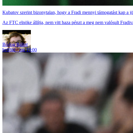
Kubatov szerint bizonytalan, hogy a Fradi mennyi támogatást kap a j
Az FTC elnöke állítja, nem vitt haza pénzt a meg nem valósult Fradivá
Bódog Bálint
belföld
ma 19:00