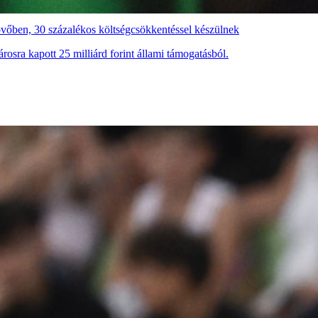
övőben, 30 százalékos költségcsökkentéssel készülnek
rosra kapott 25 milliárd forint állami támogatásból.