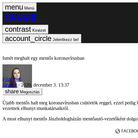
Menü
Kinézet
Jelentkezz be!
Ismét meghalt egy mentős koronavírusban
Fődi Kitti
járvány
2020. december 3. 13:37
Megosztás
Újabb mentős halt meg koronavírusban csütörtök reggel, ezzel pedig
vezetnek elhunyt munkatársaikról.
A most elhunyt mentős Jászboldogházán mentőautó-vezetőként dolgozo