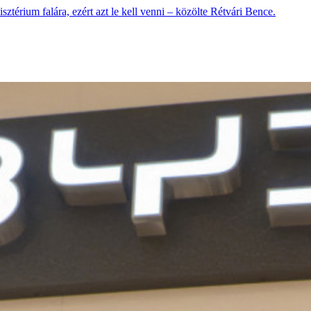
ztérium falára, ezért azt le kell venni – közölte Rétvári Bence.