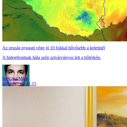
Az ország nyugati vége jó 10 fokkal hűvősebb a keletinél
A hidegfrontnak hála szép szivárványos lett a hőtérkép.
Herczeg Márk
időjárás
ma 11:15