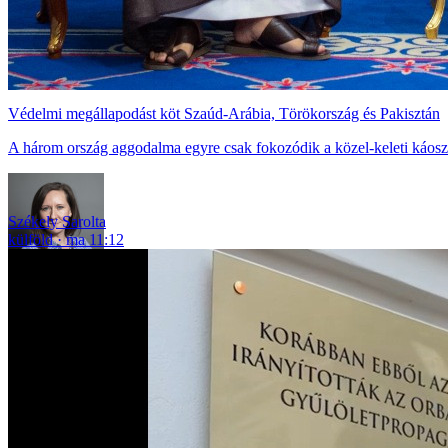
Védelmi megállapodást köt Szaúd-Arábia, Törökország és Pakisztán
A három ország aggodalma egyre csak fokozódik a közel-keleti káosz 
Székely Sarolta
külföld
ma 11:12