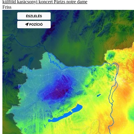
külföld
karácsonyi koncert
Párizs
notre dame
Friss