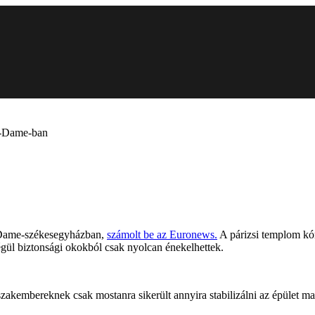
re-Dame-ban
re-Dame-székesegyházban,
számolt be az Euronews.
A párizsi templom kó
végül biztonsági okokból csak nyolcan énekelhettek.
szakembereknek csak mostanra sikerült annyira stabilizálni az épület 