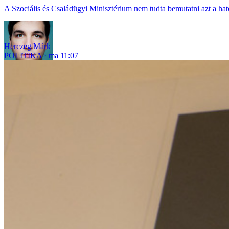
A Szociális és Családügyi Minisztérium nem tudta bemutatni azt a hatós
Herczeg Márk
POLITIKA
ma 11:07