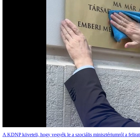
A KDNP követeli, hogy vegyék le a szociális minisztériumról a felira