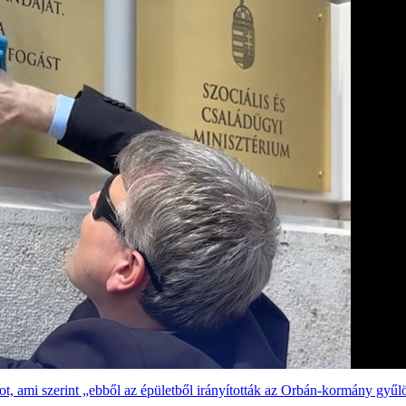
tot, ami szerint „ebből az épületből irányították az Orbán-kormány gyűl