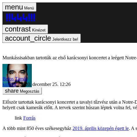
Menü
Kinézet
Jelentkezz be!
Munkássisakban tartották az első karácsonyi koncertet a leégett Not
Botos Tamás
külföld
2020. december 25. 12:26
Megosztás
Először tartottak karácsonyi koncertet a tavalyi tűzvész után a Not
helyett csak kamerák előtt. A tervek szerint húszan léptek volna fel, 
Forrás
A több mint 850 éves székesegyház
2019. április közepén égett le
. A 