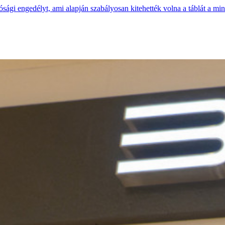
ági engedélyt, ami alapján szabályosan kitehették volna a táblát a minis