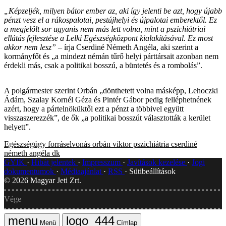
„Képzeljék, milyen bátor ember az, aki így jelenti be azt, hogy újabb
pénzt vesz el a rákospalotai, pestújhelyi és újpalotai emberektől. Ez
a megjelölt sor ugyanis nem más lett volna, mint a pszichiátriai
ellátás fejlesztése a Lelki Egészségközpont kialakításával. Ez most
akkor nem lesz”
– írja Cserdiné Németh Angéla, aki szerint a
kormányfőt és „a mindezt némán tűrő helyi párttársait azonban nem
érdekli más, csak a politikai bosszú, a büntetés és a rombolás”.
A polgármester szerint Orbán „dönthetett volna másképp, Lehoczki
Ádám, Szalay Kornél Géza és Pintér Gábor pedig felléphetnének
azért, hogy a pártelnöküktől ezt a pénzt a többivel együtt
visszaszerezzék”, de ők „a politikai bosszút választották a kerület
helyett”.
Egészségügy
forráselvonás
orbán viktor
pszichiátria
cserdiné
németh angéla
dk
GYIK
Hibát jelentek
Impresszum
Javítások kezelése
Jogi
dokumentumok
Médiaajánlat
RSS
Sütibeállítások
©
2026
Magyar Jeti Zrt.
Vége
Menü
Címlap