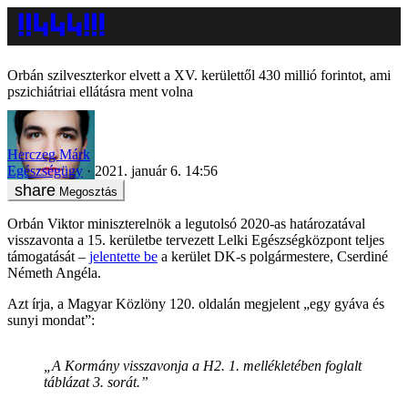
Orbán szilveszterkor elvett a XV. kerülettől 430 millió forintot, ami
pszichiátriai ellátásra ment volna
Herczeg Márk
Egészségügy
2021. január 6. 14:56
Megosztás
Orbán Viktor miniszterelnök a legutolsó 2020-as határozatával
visszavonta a 15. kerületbe tervezett Lelki Egészségközpont teljes
támogatását –
jelentette be
a kerület DK-s polgármestere, Cserdiné
Németh Angéla.
Azt írja, a Magyar Közlöny 120. oldalán megjelent „egy gyáva és
sunyi mondat”:
„A Kormány visszavonja a H2. 1. mellékletében foglalt
táblázat 3. sorát.”