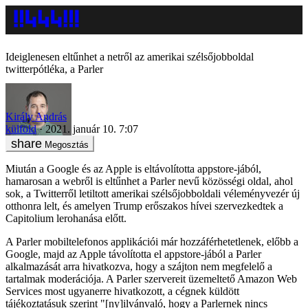
Ideiglenesen eltűnhet a netről az amerikai szélsőjobboldal
twitterpótléka, a Parler
Király András
külföld
2021. január 10. 7:07
Megosztás
Miután a Google és az Apple is eltávolította appstore-jából,
hamarosan a webről is eltűnhet a Parler nevű közösségi oldal, ahol
sok, a Twitterről letiltott amerikai szélsőjobboldali véleményvezér új
otthonra lelt, és amelyen Trump erőszakos hívei szervezkedtek a
Capitolium lerohanása előtt.
A Parler mobiltelefonos applikációi már hozzáférhetetlenek, előbb a
Google, majd az Apple távolította el appstore-jából a Parler
alkalmazását arra hivatkozva, hogy a szájton nem megfelelő a
tartalmak moderációja. A Parler szervereit üzemeltető Amazon Web
Services most ugyanerre hivatkozott, a cégnek küldött
tájékoztatásuk szerint "[ny]ilvánvaló, hogy a Parlernek nincs