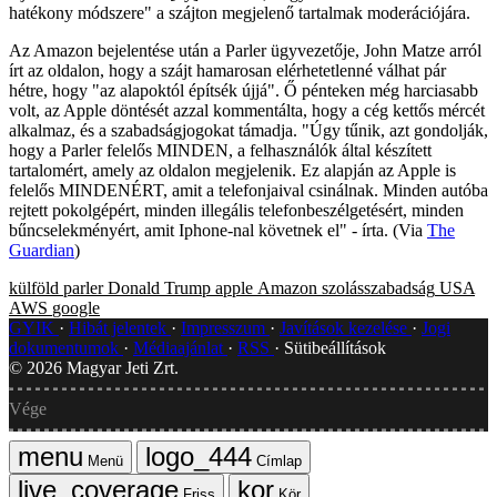
hatékony módszere" a szájton megjelenő tartalmak moderációjára.
Az Amazon bejelentése után a Parler ügyvezetője, John Matze arról
írt az oldalon, hogy a szájt hamarosan elérhetetlenné válhat pár
hétre, hogy "az alapoktól építsék újjá". Ő pénteken még harciasabb
volt, az Apple döntését azzal kommentálta, hogy a cég kettős mércét
alkalmaz, és a szabadságjogokat támadja. "Úgy tűnik, azt gondolják,
hogy a Parler felelős MINDEN, a felhasználók által készített
tartalomért, amely az oldalon megjelenik. Ez alapján az Apple is
felelős MINDENÉRT, amit a telefonjaival csinálnak. Minden autóba
rejtett pokolgépért, minden illegális telefonbeszélgetésért, minden
bűncselekményért, amit Iphone-nal követnek el" - írta. (Via
The
Guardian
)
külföld
parler
Donald Trump
apple
Amazon
szolásszabadság
USA
AWS
google
GYIK
Hibát jelentek
Impresszum
Javítások kezelése
Jogi
dokumentumok
Médiaajánlat
RSS
Sütibeállítások
©
2026
Magyar Jeti Zrt.
Vége
Menü
Címlap
Friss
Kör