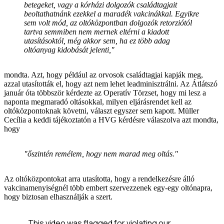
betegeket, vagy a kórházi dolgozók családtagjait
beoltathatnánk ezekkel a maradék vakcinákkal. Egyikre
sem volt mód, az oltóközpontban dolgozók retorziótól
tartva semmiben nem mernek eltérni a kiadott
utasításoktól, még akkor sem, ha ez több adag
oltóanyag kidobását jelenti,"
mondta. Azt, hogy például az orvosok családtagjai kapják meg,
azzal utasították el, hogy azt nem lehet leadminisztrálni. Az Átlátszó
január óta többször kérdezte az Operatív Törzset, hogy mi lesz a
naponta megmaradó oltásokkal, milyen eljárásrendet kell az
oltóközpontoknak követni, választ egyszer sem kapott. Müller
Cecília a keddi tájékoztatón a HVG kérdésre válaszolva azt mondta,
hogy
"őszintén remélem, hogy nem marad meg oltás."
Az oltóközpontokat arra utasította, hogy a rendelkezésre álló
vakcinamenyiségnél több embert szervezzenek egy-egy oltónapra,
hogy biztosan elhasználják a szert.