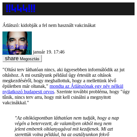
Átlátszó: kidobják a fel nem használt vakcinákat
Botos Tamás
járvány
2021. január 19. 17:46
Megosztás
"Oltási terv láthatóan nincs, aki ügyesebben informálódik az jut
oltáshoz. A mi osztályunk például úgy értesült az oltások
megkezdéséről, hogy meghallottuk, hogy a mellettünk lévő
épületben már oltanak,"
mondta az Átlátszónak egy név nélkül
nyilatkozó budapesti orvos
. Szerinte további probléma, hogy "úgy
tűnik, nincs terv arra, hogy mit kell csinálni a megnyitott
vakcinákkal."
"Az oltóközpontban láthatóan nem tudják, hogy a nap
végén a betervezett, de valamilyen okból meg nem
jelent emberek oltóanyagával mit kezdjenek. Mi azt
szerettük volna például, ha az osztályunkon fekvő