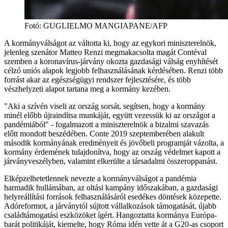
Fotó
:
GUGLIELMO MANGIAPANE/AFP
A kormányválságot az váltotta ki, hogy az egykori miniszterelnök,
jelenleg szenátor Matteo Renzi megmakacsolta magát Contéval
szemben a koronavírus-járvány okozta gazdasági válság enyhítését
célzó uniós alapok legjobb felhasználásának kérdésében. Renzi több
forrást akar az egészségügyi rendszer fejlesztésére, és több
vészhelyzeti alapot tartana meg a kormány kezében.
"Aki a szívén viseli az ország sorsát, segítsen, hogy a kormány
minél előbb újraindítsa munkáját, együtt vezessük ki az országot a
pandémiából" - fogalmazott a miniszterelnök a bizalmi szavazás
előtt mondott beszédében. Conte 2019 szeptemberében alakult
második kormányának eredményeit és jövőbeli programját vázolta, a
kormány érdemének tulajdonítva, hogy az ország védelmet kapott a
járványveszélyben, valamint elkerülte a társadalmi összeroppanást.
Elképzelhetetlennek nevezte a kormányválságot a pandémia
harmadik hullámában, az oltási kampány időszakában, a gazdasági
helyreállítási források felhasználásáról esedékes döntések közepette.
Adóreformot, a járványtól sújtott vállalkozások támogatását, újabb
családtámogatási eszközöket ígért. Hangoztatta kormánya Európa-
barát politikáját, kiemelte, hogy Róma idén vette át a G20-as csoport