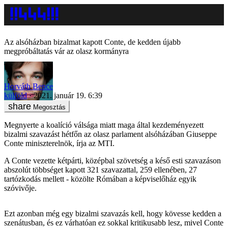
Az alsóházban bizalmat kapott Conte, de kedden újabb
megpróbáltatás vár az olasz kormányra
Horváth Bence
külföld
2021. január 19. 6:39
Megosztás
Megnyerte a koalíció válsága miatt maga által kezdeményezett
bizalmi szavazást hétfőn az olasz parlament alsóházában Giuseppe
Conte miniszterelnök, írja az MTI.
A Conte vezette kétpárti, középbal szövetség a késő esti szavazáson
abszolút többséget kapott 321 szavazattal, 259 ellenében, 27
tartózkodás mellett - közölte Rómában a képviselőház egyik
szóvivője.
Ezt azonban még egy bizalmi szavazás kell, hogy kövesse kedden a
szenátusban, és ez várhatóan ez sokkal kritikusabb lesz, mivel Conte