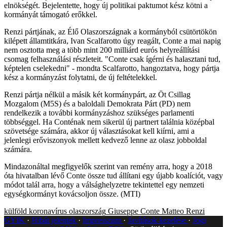
elnökségét. Bejelentette, hogy új politikai paktumot kész kötni a
kormányát támogató erőkkel.
Renzi pártjának, az Élő Olaszországnak a kormányból csütörtökön
kilépett államtitkára, Ivan Scalfarotto úgy reagált, Conte a mai napig
nem osztotta meg a több mint 200 milliárd eurós helyreállítási
csomag felhasználási részleteit. "Conte csak ígérni és halasztani tud,
képtelen cselekedni" - mondta Scalfarotto, hangoztatva, hogy pártja
kész a kormányzást folytatni, de új feltételekkel.
Renzi pártja nélkül a másik két kormánypárt, az Öt Csillag
Mozgalom (M5S) és a baloldali Demokrata Párt (PD) nem
rendelkezik a további kormányzáshoz szükséges parlamenti
többséggel. Ha Conténak nem sikerül új partnert találnia középbal
szövetsége számára, akkor új választásokat kell kiírni, ami a
jelenlegi erőviszonyok mellett kedvező lenne az olasz jobboldal
számára.
Mindazonáltal megfigyelők szerint van remény arra, hogy a 2018
óta hivatalban lévő Conte össze tud állítani egy újabb koalíciót, vagy
módot talál arra, hogy a válsághelyzetre tekintettel egy nemzeti
egységkormányt kovácsoljon össze. (MTI)
külföld
koronavírus
olaszország
Giuseppe Conte
Matteo Renzi
GYIK
Hibát jelentek
Impresszum
Javítások kezelése
Jogi