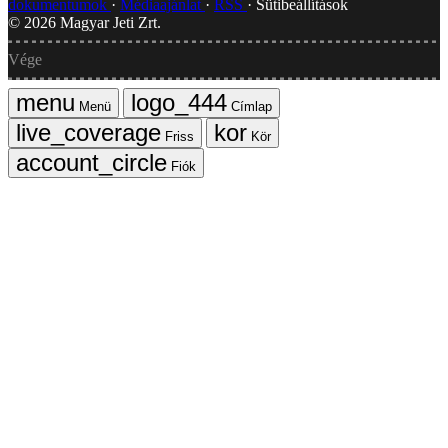
dokumentumok
Médiaajánlat
RSS
Sütibeállítások
©
2026
Magyar Jeti Zrt.
Vége
Menü
Címlap
Friss
Kör
Fiók