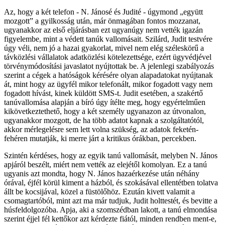
Az, hogy a két telefon - N. Jánosé és Judité - úgymond „együtt
mozgott” a gyilkosság után, már önmagában fontos mozzanat,
ugyanakkor az első eljárásban ezt ugyanúgy nem vették igazán
figyelembe, mint a védett tanúk vallomásait. Szilárd, Judit testvére
úgy véli, nem jó a hazai gyakorlat, mivel nem elég széleskörű a
távközlési vállalatok adatközlési kötelezettsége, ezért ügyvédjével
törvénymódosítási javaslatot nyújtottak be. A jelenlegi szabályozás
szerint a cégek a hatóságok kérésére olyan alapadatokat nyújtanak
át, mint hogy az ügyfél mikor telefonált, mikor fogadott vagy nem
fogadott hívást, kinek küldött SMS-t. Judit esetében, a szakértő
tanúvallomása alapján a bíró úgy ítélte meg, hogy egyértelműen
kikövetkeztethető, hogy a két személy ugyanazon az útvonalon,
ugyanakkor mozgott, de ha több adatot kapnak a szolgáltatótól,
akkor mérlegelésre sem lett volna szükség, az adatok feketén-
fehéren mutatják, ki merre járt a kritikus órákban, percekben.
Szintén kérdéses, hogy az egyik tanú vallomását, melyben N. János
apjáról beszélt, miért nem vették az elejétől komolyan
.
Ez a tanú
ugyanis azt mondta
,
hogy N. János hazaérkezése után néhány
órával, éjfél körül kiment a házból, és szokásával ellentétben tolatva
állt be kocsijával, közel a füstölőhöz. Ezután kivett valamit a
csomagtartóból, mint azt ma már tudjuk, Judit holttestét, és bevitte a
húsfeldolgozóba. Apja, aki a szomszédban lakott, a tanú elmondása
szerint éjjel fél kettőkor azt kérdezte fiától, minden rendben ment-e,