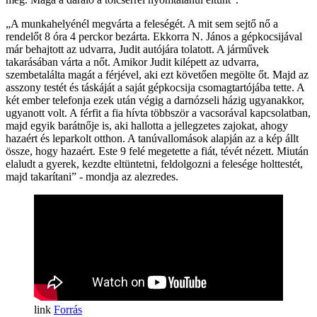
„A munkahelyénél megvárta a feleségét. A mit sem sejtő nő a
rendelőt 8 óra 4 perckor bezárta. Ekkorra N. János a gépkocsijával
már behajtott az udvarra, Judit autójára tolatott. A járművek
takarásában várta a nőt. Amikor Judit kilépett az udvarra,
szembetalálta magát a férjével, aki ezt követően megölte őt. Majd az
asszony testét és táskáját a saját gépkocsija csomagtartójába tette. A
két ember telefonja ezek után végig a darnózseli házig ugyanakkor,
ugyanott volt. A férfit a fia hívta többször a vacsorával kapcsolatban,
majd egyik barátnője is, aki hallotta a jellegzetes zajokat, ahogy
hazaért és leparkolt otthon. A tanúvallomások alapján az a kép állt
össze, hogy hazaért. Este 9 felé megetette a fiát, tévét nézett. Miután
elaludt a gyerek, kezdte eltüntetni, feldolgozni a felesége holttestét,
majd takarítani” - mondja az alezredes.
Forrás