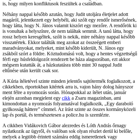
is, hogy milyen konfliktusok feszültek a családban.
Néhány nappal később azután, hogy Judit utoljára életjelet adott
magáról, jelentkezett egy helybéli, aki szólt egy rendőr ismerősének,
hogy látta, hogy N. János valamit kiszórt egy mezőre. A rendőrök ki
is vonultak a helyszínre, de nem találtak semmit. A tanú látta, hogy
rossz helyen keresgéltek, szólt is nekik, mire néhány nappal később
visszatértek. Ekkor találták meg azokat az összeégett emberi
maradványokat, melyeket, mint később kiderült, N. János egy
zsákból szórt a földre. Köztudomású volt, hogy a hentes végzettségű
férfi egy húsfeldolgozót rendezett be háza alagsorában, ezt akkor
mégsem kutatták át, a házkutatásra több mint 30 nappal Judit
eltűnése után került csak sor.
A Kúria ítéletével szinte minden jelentős sajtótermék foglalkozott, a
cikkekben, riportokban kitértek arra is, vajon hány dolog hányszor
ment félre a nyomozás során. Hónapokkal az ítélet után, január
elején azonban megjelent egy
cikk
a Zsaru magazinban, ami
kimondottan a nyomozás folyamatával foglalkozik, „Egy daraboló
gyilkosság háttere” címmel. Az írást szinte az összes kormányközeli
lap és portál, és természetesen a police.hu is szemlézte.
A cikkben Vidákovich Gábor alezredes és Lóth András őrnagy
nyilatkozik az ügyről, és valóban sok olyan részlet derül ki belőle,
melyek a legtöbb érintett számára eddig ismeretlenek vagy