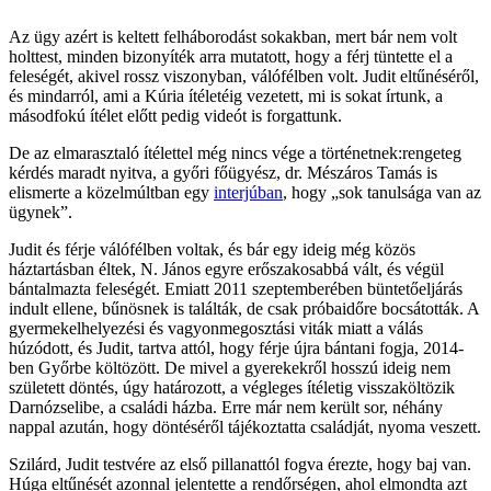
Az ügy azért is keltett felháborodást sokakban, mert bár nem volt
holttest, minden bizonyíték arra mutatott, hogy a férj tüntette el a
feleségét, akivel rossz viszonyban, válófélben volt. Judit eltűnéséről,
és mindarról, ami a Kúria ítéletéig vezetett, mi is sokat írtunk, a
másodfokú ítélet előtt pedig videót is forgattunk.
De az elmarasztaló ítélettel még nincs vége a történetnek:rengeteg
kérdés maradt nyitva, a győri főügyész, dr. Mészáros Tamás is
elismerte a közelmúltban egy
interjúban
, hogy „sok tanulsága van az
ügynek”.
Judit és férje válófélben voltak, és bár egy ideig még közös
háztartásban éltek, N. János egyre erőszakosabbá vált, és végül
bántalmazta feleségét. Emiatt 2011 szeptemberében büntetőeljárás
indult ellene, bűnösnek is találták, de csak próbaidőre bocsátották. A
gyermekelhelyezési és vagyonmegosztási viták miatt a válás
húzódott, és Judit, tartva attól, hogy férje újra bántani fogja, 2014-
ben Győrbe költözött. De mivel a gyerekekről hosszú ideig nem
született döntés, úgy határozott, a végleges ítéletig visszaköltözik
Darnózselibe, a családi házba. Erre már nem került sor, néhány
nappal azután, hogy döntéséről tájékoztatta családját, nyoma veszett.
Szilárd, Judit testvére az első pillanattól fogva érezte, hogy baj van.
Húga eltűnését azonnal jelentette a rendőrségen, ahol elmondta azt