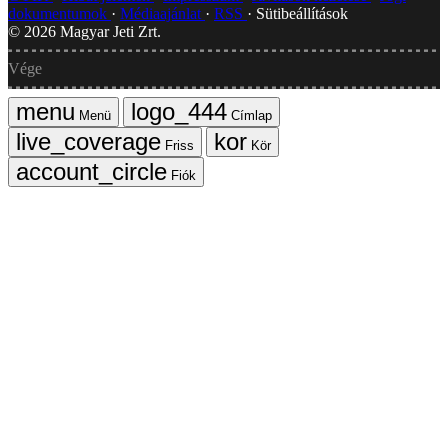
dokumentumok
Médiaajánlat
RSS
Sütibeállítások
©
2026
Magyar Jeti Zrt.
Vége
Menü
Címlap
Friss
Kör
Fiók