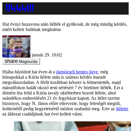
Hat évnyi huzavona után ítélték el gyilkosát, de még mindig kérdés,
miért kellett Juditnak meghalnia
Boros Juli
bűnügy
2021. január 29. 10:02
Megosztás
Hiába húzódott hat éven át a
darnózseli hentes ügye
, még
hónapokkal a Kúria ítélete után is számos kérdés maradt
megválaszolatlan. A férfit korábban kétszer is felmentették, majd
másodfokon halált okozó testi sértésért 7 év börtönre ítélték. Ezt a
döntést írta felül a Kúria tavaly októberben hozott ítélete, ahol
szándékos emberölésért 21 év fegyházat kapott. Az ítélet szerint
bizonyos, hogy N. János előre eltervezte, hogy feleségét megöli,
holttestétől pedig kegyeletsértő módon szabadul meg. Erre az
ítéletre
az áldozat családjának hat évet kellett várni.