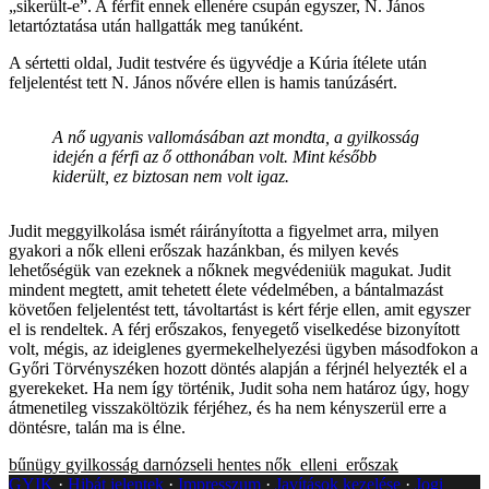
„sikerült-e”. A férfit ennek ellenére csupán egyszer, N. János
letartóztatása után hallgatták meg tanúként.
A sértetti oldal, Judit testvére és ügyvédje a Kúria ítélete után
feljelentést tett N. János nővére ellen is hamis tanúzásért.
A nő ugyanis vallomásában azt mondta, a gyilkosság
idején a férfi az ő otthonában volt. Mint később
kiderült, ez biztosan nem volt igaz.
Judit meggyilkolása ismét ráirányította a figyelmet arra, milyen
gyakori a nők elleni erőszak hazánkban, és milyen kevés
lehetőségük van ezeknek a nőknek megvédeniük magukat. Judit
mindent megtett, amit tehetett élete védelmében, a bántalmazást
követően feljelentést tett, távoltartást is kért férje ellen, amit egyszer
el is rendeltek. A férj erőszakos, fenyegető viselkedése bizonyított
volt, mégis, az ideiglenes gyermekelhelyezési ügyben másodfokon a
Győri Törvényszéken hozott döntés alapján a férjnél helyezték el a
gyerekeket. Ha nem így történik, Judit soha nem határoz úgy, hogy
átmenetileg visszaköltözik férjéhez, és ha nem kényszerül erre a
döntésre, talán ma is élne.
bűnügy
gyilkosság
darnózseli
hentes
nők_elleni_erőszak
GYIK
Hibát jelentek
Impresszum
Javítások kezelése
Jogi