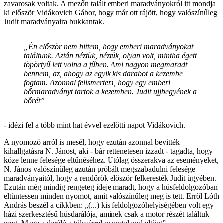
zavarosak voltak. A mezőn talált emberi maradványokról itt mondja
ki először Vidákovich Gábor, hogy már ott rájött, hogy valószínűleg
Judit maradványaira bukkantak.
„Én először nem hittem, hogy emberi maradványokat
találtunk. Aztán néztük, néztük, olyan volt, mintha égett
töpörtyű lett volna a fűben. Ami nagyon megmaradt
bennem, az, ahogy az egyik kis darabot a kezembe
fogtam. Azonnal felismertem, hogy egy emberi
bőrmaradványt tartok a kezemben. Judit ujjbegyének a
bőrét”
- idézi fel a több mint hat évvel ezelőtti napot Vidákovich.
A nyomozó arról is mesél, hogy ezután azonnal bevitték
kihallgatásra N. Jánost, aki - bár rettenetesen izzadt - tagadta, hogy
köze lenne felesége eltűnéséhez. Utólag összerakva az eseményeket,
N. János valószínűleg azután próbált megszabadulni felesége
maradványaitól, hogy a rendőrök először felkeresték Judit ügyében.
Ezután még mindig rengeteg ideje maradt, hogy a húsfeldolgozóban
eltüntessen minden nyomot, amit valószínűleg meg is tett. Erről Lóth
András beszél a cikkben: „(...) kis feldolgozóhelyiségében volt egy
házi szerkesztésű húsdarálója, aminek csak a motor részét találtuk
meg. Maga a daráló a tölcsérrel nyomtalanul eltűnt”.