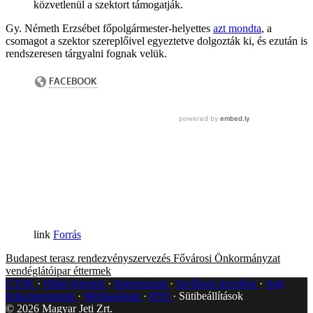
közvetlenül a szektort támogatják.
Gy. Németh Erzsébet főpolgármester-helyettes
azt mondta
, a
csomagot a szektor szereplőivel egyeztetve dolgozták ki, és ezután is
rendszeresen tárgyalni fognak velük.
Forrás
Budapest
terasz
rendezvényszervezés
Fővárosi Önkormányzat
vendéglátóipar
éttermek
GYIK
Hibát jelentek
Impresszum
Javítások kezelése
Jogi
dokumentumok
Médiaajánlat
RSS
Sütibeállítások
©
2026
Magyar Jeti Zrt.