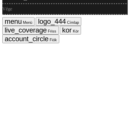
Vége
Menü
Címlap
Friss
Kör
Fiók