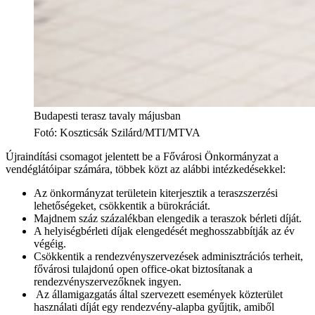
Budapesti terasz tavaly májusban
Fotó
:
Koszticsák Szilárd/MTI/MTVA
Újraindítási csomagot jelentett be a Fővárosi Önkormányzat a
vendéglátóipar számára, többek közt az alábbi intézkedésekkel:
Az önkormányzat területein kiterjesztik a teraszszerzési
lehetőségeket, csökkentik a bürokráciát.
Majdnem száz százalékban elengedik a teraszok bérleti díját.
A helyiségbérleti díjak elengedését meghosszabbítják az év
végéig.
Csökkentik a rendezvényszervezések adminisztrációs terheit,
fővárosi tulajdonú open office-okat biztosítanak a
rendezvényszervezőknek ingyen.
Az államigazgatás által szervezett események közterület
használati díját egy rendezvény-alapba gyűjtik, amiből