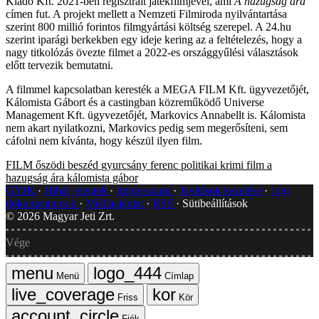
Kiadó Kft. 2021-ben regisztrált játékfilmjével, ami
A hazugság ára
címen fut. A projekt mellett a Nemzeti Filmiroda nyilvántartása
szerint 800 millió forintos filmgyártási költség szerepel. A 24.hu
szerint iparági berkekben egy ideje kering az a feltételezés, hogy a
nagy titkolózás övezte filmet a 2022-es országgyűlési választások
előtt tervezik bemutatni.
A filmmel kapcsolatban keresték a MEGA FILM Kft. ügyvezetőjét,
Kálomista Gábort és a castingban közreműködő Universe
Management Kft. ügyvezetőjét, Markovics Annabellt is. Kálomista
nem akart nyilatkozni, Markovics pedig sem megerősíteni, sem
cáfolni nem kívánta, hogy készül ilyen film.
FILM
őszödi beszéd
gyurcsány ferenc
politikai krimi
film
a
hazugság ára
kálomista gábor
GYIK
Hibát jelentek
Impresszum
Javítások kezelése
Jogi
dokumentumok
Médiaajánlat
RSS
Sütibeállítások
©
2026
Magyar Jeti Zrt.
Vége
Menü
Címlap
Friss
Kör
Fiók