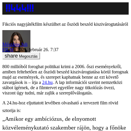
Fikciós nagyjátékfilm készülhet az őszödi beszéd kiszivárogtatásáról
Mészáros Juli
FILM
2021. február 26. 7:37
Megosztás
800 millióból foroghat politikai krimi a 2006. őszi eseményekről,
amiben feltehetően az őszödi beszéd kiszivárogtatása körül forognak
majd az események, és szerepet kaphatnak benne az ezt követő
zavargások is – írja a
24.hu
. A lap információi szerint nemzetközi
stábot ígérnek, de a filmtervet egyelőre nagy titkolózás övezi,
viszont úgy tudni, már zajlik a szereplőválogatás.
A 24.hu-hoz eljuttatott levélben olvasható a tervezett film rövid
sztorija is:
„Amikor egy ambíciózus, de elnyomott
közvéleménykutató szakember rájön, hogy a főnöke