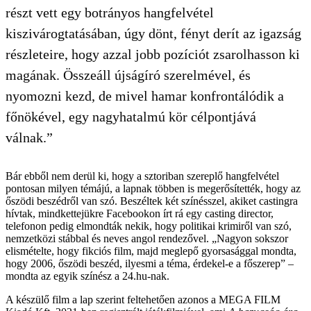
részt vett egy botrányos hangfelvétel
kiszivárogtatásában, úgy dönt, fényt derít az igazság
részleteire, hogy azzal jobb pozíciót zsarolhasson ki
magának. Összeáll újságíró szerelmével, és
nyomozni kezd, de mivel hamar konfrontálódik a
főnökével, egy nagyhatalmú kör célpontjává
válnak.”
Bár ebből nem derül ki, hogy a sztoriban szereplő hangfelvétel
pontosan milyen témájú, a lapnak többen is megerősítették, hogy az
őszödi beszédről van szó. Beszéltek két színésszel, akiket castingra
hívtak, mindkettejükre Facebookon írt rá egy casting director,
telefonon pedig elmondták nekik, hogy politikai krimiről van szó,
nemzetközi stábbal és neves angol rendezővel. „Nagyon sokszor
elismételte, hogy fikciós film, majd meglepő gyorsasággal mondta,
hogy 2006, őszödi beszéd, ilyesmi a téma, érdekel-e a főszerep” –
mondta az egyik színész a 24.hu-nak.
A készülő film a lap szerint feltehetően azonos a MEGA FILM