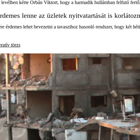
élben kérte Orbán Viktort, hogy a harmadik hullámban felfutó fertőzés
érdemes lenne az üzletek nyitvatartását is korlátozn
érdemes lehet bevezetni a tavaszihoz hasonló rendszer, hogy két hétig
ratív törzs