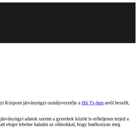
ügyi Központ járványügyi osztályvezetője a
Hír Tv-ben
arról beszélt,
árványügyi adatok szerint a gyerekek között is erőteljesen terjed a
 alatt eleget lehetne haladni az oltásokkal, hogy hatékonyan meg