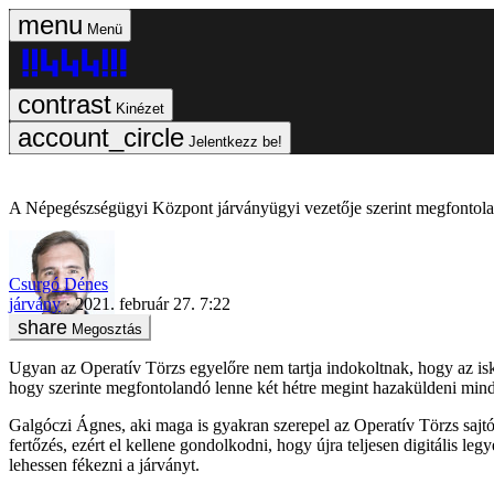
Menü
Kinézet
Jelentkezz be!
A Népegészségügyi Központ járványügyi vezetője szerint megfontolan
Csurgó Dénes
járvány
2021. február 27. 7:22
Megosztás
Ugyan az Operatív Törzs egyelőre nem tartja indokoltnak, hogy az isk
hogy szerinte megfontolandó lenne két hétre megint hazaküldeni mind
Galgóczi Ágnes, aki maga is gyakran szerepel az Operatív Törzs sajtótá
fertőzés, ezért el kellene gondolkodni, hogy újra teljesen digitális le
lehessen fékezni a járványt.