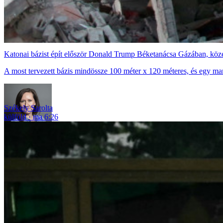
Katonai bázist épít először Donald Trump Béketanácsa Gázában, közel
A most tervezett bázis mindössze 100 méter x 120 méteres, és egy ma
Székely Sarolta
külföld
ma 6:26