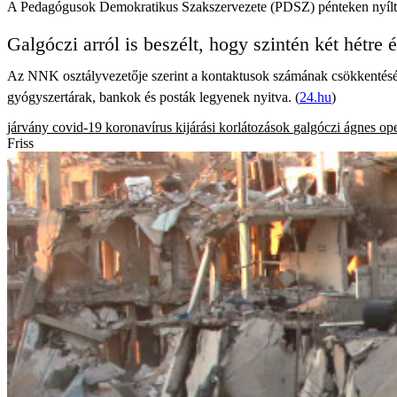
A Pedagógusok Demokratikus Szakszervezete (PDSZ) pénteken nyílt lev
Galgóczi arról is beszélt, hogy szintén két hétre 
Az NNK osztályvezetője szerint a kontaktusok számának csökkentésére 
gyógyszertárak, bankok és posták legyenek nyitva. (
24.hu
)
járvány
covid-19
koronavírus
kijárási korlátozások
galgóczi ágnes
ope
Friss