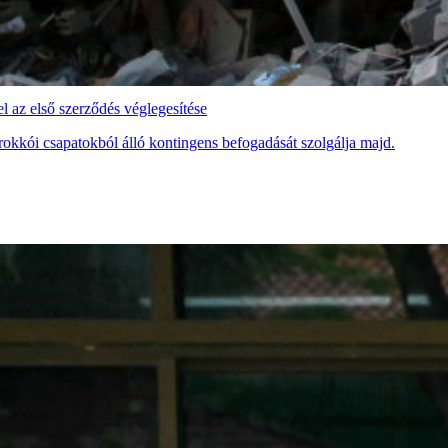
 az első szerződés véglegesítése
rokkói csapatokból álló kontingens befogadását szolgálja majd.