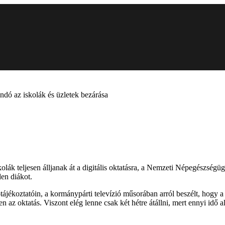
dó az iskolák és üzletek bezárása
olák teljesen álljanak át a digitális oktatásra, a Nemzeti Népegészség
en diákot.
jékoztatóin, a kormánypárti televízió műsorában arról beszélt, hogy a j
gyen az oktatás. Viszont elég lenne csak két hétre átállni, mert ennyi idő