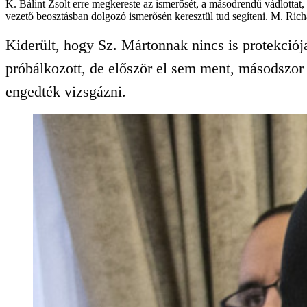
K. Bálint Zsolt erre megkereste az ismerősét, a másodrendű vádlottat,
vezető beosztásban dolgozó ismerősén keresztül tud segíteni. M. Richá
Kiderült, hogy Sz. Mártonnak nincs is protekciój
próbálkozott, de először el sem ment, másodszor 
engedték vizsgázni.