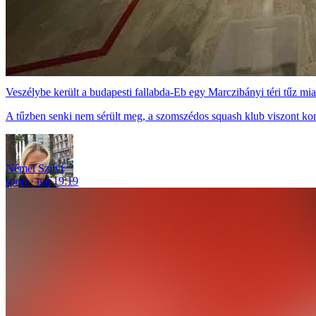
Veszélybe került a budapesti fallabda-Eb egy Marczibányi téri tűz mia
A tűzben senki nem sérült meg, a szomszédos squash klub viszont ko
Német Szilvi
sport
ma 19:19