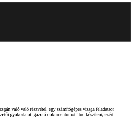
zsgán való való részvétel, egy számítógépes vizsga feladatsor
ezetői gyakorlatot igazoló dokumentumot” tud készíteni, ezért