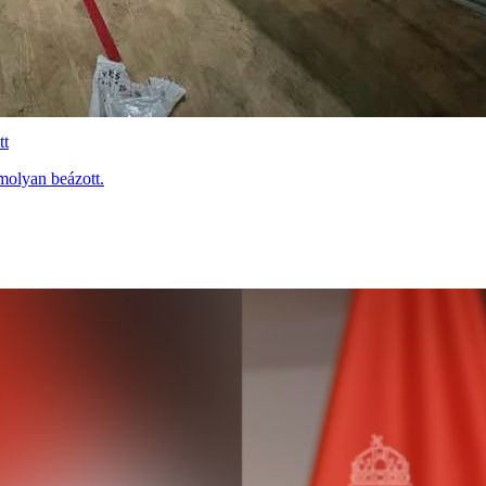
tt
molyan beázott.