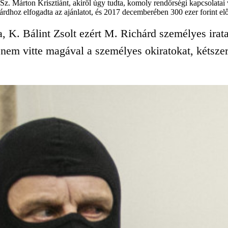
 Sz. Márton Krisztiánt, akiről úgy tudta, komoly rendőrségi kapcsolatai
rdhoz elfogadta az ajánlatot, és 2017 decemberében 300 ezer forint elől
a, K. Bálint Zsolt ezért M. Richárd személyes irat
nem vitte magával a személyes okiratokat, kétszer