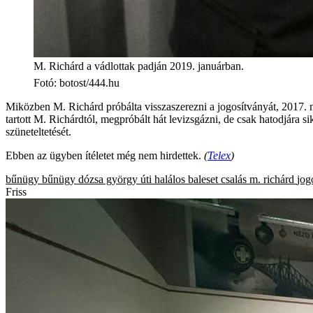
M. Richárd a vádlottak padján 2019. januárban.
Fotó
:
botost/444.hu
Miközben M. Richárd próbálta visszaszerezni a jogosítványát, 2017. má
tartott M. Richárdtól, megpróbált hát levizsgázni, de csak hatodjára s
szüneteltetését.
Ebben az ügyben ítéletet még nem hirdettek.
(
Telex
)
bűnügy
bűnügy
dózsa györgy úti halálos baleset
csalás
m. richárd
jog
Friss