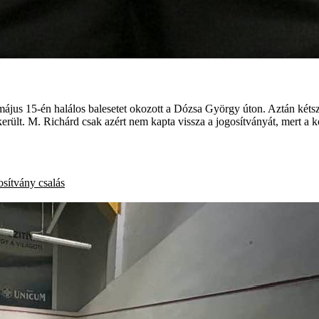
jus 15-én halálos balesetet okozott a Dózsa György úton. Aztán kétszer 
ikerült. M. Richárd csak azért nem kapta vissza a jogosítványát, mert a
osítvány
csalás