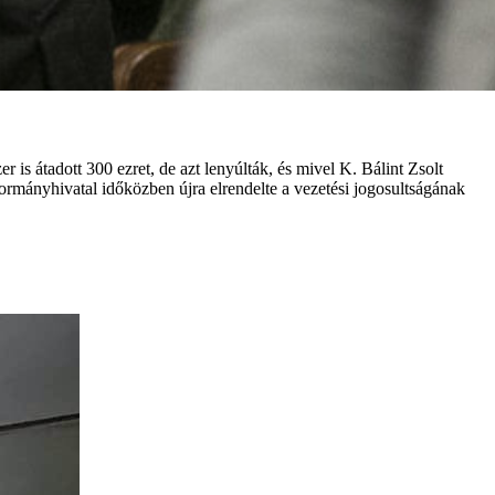
is átadott 300 ezret, de azt lenyúlták, és mivel K. Bálint Zsolt
 kormányhivatal időközben újra elrendelte a vezetési jogosultságának