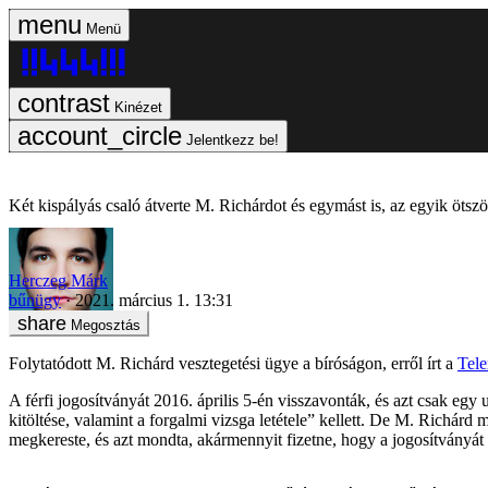
Menü
Kinézet
Jelentkezz be!
Két kispályás csaló átverte M. Richárdot és egymást is, az egyik ötszö
Herczeg Márk
bűnügy
2021. március 1. 13:31
Megosztás
Folytatódott M. Richárd vesztegetési ügye a bíróságon, erről írt a
Tele
A férfi jogosítványát 2016. április 5-én visszavonták, és azt csak eg
kitöltése, valamint a forgalmi vizsga letétele” kellett. De M. Richár
megkereste, és azt mondta, akármennyit fizetne, hogy a jogosítványát 