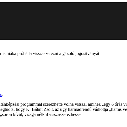
r is hiába próbálta visszaszerezni a gázoló jogosítványát
x
.
y utánképzési programmal szerezhette volna vissza, amihez „egy 6 órás vi
d megtudta, hogy K. Bálint Zsolt, az ügy harmadrendű vádlottja „hamis v
„soron kívül, vizsga nélkül visszaszerezhesse”.