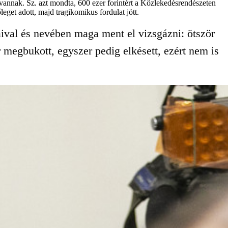
 vannak. Sz. azt mondta, 600 ezer forintért a Közlekedésrendészeten
eget adott, majd tragikomikus fordulat jött.
aival és nevében maga ment el vizsgázni: ötször
 megbukott, egyszer pedig elkésett, ezért nem is