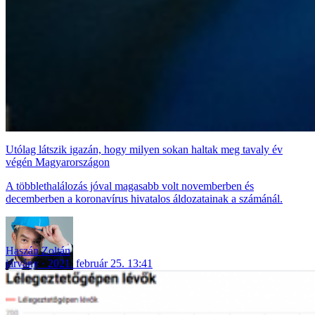
Utólag látszik igazán, hogy milyen sokan haltak meg tavaly év
végén Magyarországon
A többlethalálozás jóval magasabb volt novemberben és
decemberben a koronavírus hivatalos áldozatainak a számánál.
Haszán Zoltán
járvány
2021. február 25. 13:41