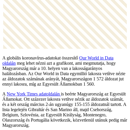
A globális koronavírus-adatokat összesítő
Our World in Data
oldalán
meg lehet nézni azt a grafikont, ami megmutatja, hogy
Magyarország már a 10. helyen van a lakosságarányos
halálozásban. Az Our World in Data egymillió lakosra vetítve nézte
az áldozatok számának arányát, Magyarországon 1 572 áldozat jut
ennyi lakosra, míg az Egyesült Államokban 1 560.
A
New York Times adatoldalán
is beérte Magyarország az Egyesült
Államokat. Ott százezer lakosra vetítve nézik az áldozatok számát,
és a két ország március 2-án ugyanúgy 155-155 áldozatnál tartott. A
lista legelején Gibraltár és San Marino áll, majd Csehország,
Belgium, Szlovénia, az Egyesült Királyság, Montenegro,
Olaszország és Portugália következik, közvetlenül utánuk pedig már
Magyarország.