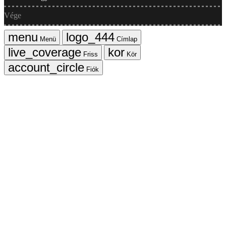
Vége
Menü
Címlap
Friss
Kör
Fiók