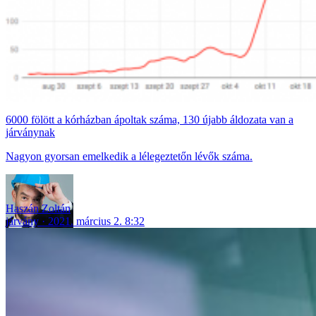
6000 fölött a kórházban ápoltak száma, 130 újabb áldozata van a
járványnak
Nagyon gyorsan emelkedik a lélegeztetőn lévők száma.
Haszán Zoltán
járvány
2021. március 2. 8:32