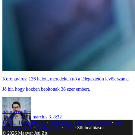
Koronavírus: 136 halott, meredeken nő a lélegeztetőn levők száma
Jó hír, hogy közben beoltottak 36 ezer embert.
Szurovecz Illés
járvány
2021. március 3. 8:32
GYIK
Hibát jelentek
Impresszum
Javítások kezelése
Jogi
dokumentumok
Médiaajánlat
RSS
Sütibeállítások
©
2026
Magyar Jeti Zrt.