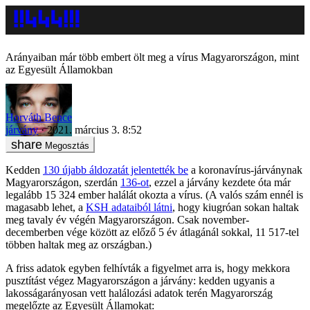
Arányaiban már több embert ölt meg a vírus Magyarországon, mint
az Egyesült Államokban
Horváth Bence
járvány
2021. március 3. 8:52
Megosztás
Kedden
130 újabb áldozatát jelentették be
a koronavírus-járványnak
Magyarországon, szerdán
136-ot
, ezzel a járvány kezdete óta már
legalább 15 324 ember halálát okozta a vírus. (A valós szám ennél is
magasabb lehet, a
KSH adataiból látni
, hogy kiugróan sokan haltak
meg tavaly év végén Magyarországon. Csak november-
decemberben vége között az előző 5 év átlagánál sokkal, 11 517-tel
többen haltak meg az országban.)
A friss adatok egyben felhívták a figyelmet arra is, hogy mekkora
pusztítást végez Magyarországon a járvány: kedden ugyanis a
lakosságarányosan vett halálozási adatok terén Magyarország
megelőzte az Egyesült Államokat: