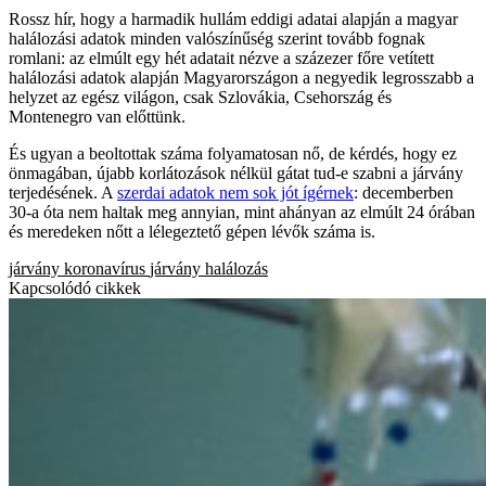
Rossz hír, hogy a harmadik hullám eddigi adatai alapján a magyar
halálozási adatok minden valószínűség szerint tovább fognak
romlani: az elmúlt egy hét adatait nézve a százezer főre vetített
halálozási adatok alapján Magyarországon a negyedik legrosszabb a
helyzet az egész világon, csak Szlovákia, Csehország és
Montenegro van előttünk.
És ugyan a beoltottak száma folyamatosan nő, de kérdés, hogy ez
önmagában, újabb korlátozások nélkül gátat tud-e szabni a járvány
terjedésének. A
szerdai adatok nem sok jót ígérnek
: decemberben
30-a óta nem haltak meg annyian, mint ahányan az elmúlt 24 órában
és meredeken nőtt a lélegeztető gépen lévők száma is.
járvány
koronavírus
járvány
halálozás
Kapcsolódó cikkek