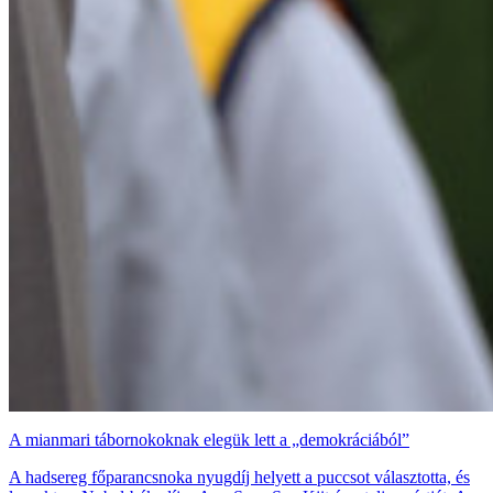
A mianmari tábornokoknak elegük lett a „demokráciából”
A hadsereg főparancsnoka nyugdíj helyett a puccsot választotta, és