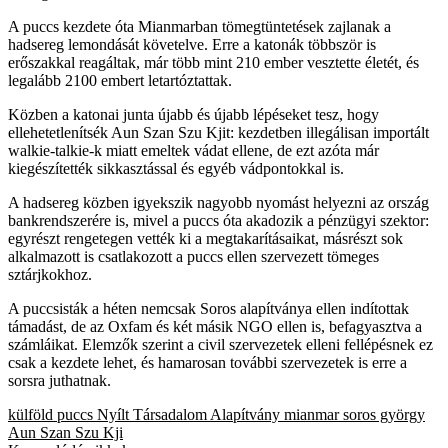
A puccs kezdete óta Mianmarban tömegtüntetések zajlanak a
hadsereg lemondását követelve. Erre a katonák többször is
erőszakkal reagáltak, már több mint 210 ember vesztette életét, és
legalább 2100 embert letartóztattak.
Közben a katonai junta újabb és újabb lépéseket tesz, hogy
ellehetetlenítsék Aun Szan Szu Kjit: kezdetben illegálisan importált
walkie-talkie-k miatt emeltek vádat ellene, de ezt azóta már
kiegészítették sikkasztással és egyéb vádpontokkal is.
A hadsereg közben igyekszik nagyobb nyomást helyezni az ország
bankrendszerére is, mivel a puccs óta akadozik a pénzügyi szektor:
egyrészt rengetegen vették ki a megtakarításaikat, másrészt sok
alkalmazott is csatlakozott a puccs ellen szervezett tömeges
sztárjkokhoz.
A puccsisták a héten nemcsak Soros alapítványa ellen indítottak
támadást, de az Oxfam és két másik NGO ellen is, befagyasztva a
számláikat. Elemzők szerint a civil szervezetek elleni fellépésnek ez
csak a kezdete lehet, és hamarosan további szervezetek is erre a
sorsra juthatnak.
külföld
puccs
Nyílt Társadalom Alapítvány
mianmar
soros györgy
Aun Szan Szu Kji