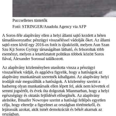
Puccsellenes tüntetők
Fotó
:
STRINGER/Anadolu Agency via AFP
A Soros-féle alapítvány ellen a helyi állami sajtó kezdett a héten
támadássorozatba: pénzügyi visszaéléssel vádolják őket. Az állami
sajtó ezen kívül egy 2016-os fotót is újraközölt, melyen Aun Szan
Szu Kji Soros György társaságában látható, és felsoroltak több
eseményt, melyen a letartóztatott politikus többek között Soros
fiával, Alexander Sorossal találkozott.
Az alapítvány közleményben utasította vissza a pénzügyi
visszaélések vádját, és aggódva figyelik, hogy a hatóságok az
alapítvány munkatársait szeretnék kihallgatni. Az alapítvány helyi
irodáját már megszállták a hatóságok. A közlemény szerint a
hadsereg olyan munkatársaik ellen lépett fel, akik nem követtek el
semmi jogsértőt, és évek óta dolgoztak Mianmarban, hogy a helyi
egészségügy és oktatás fejlődését elősegítsék. Az alapítvány
alelnöke, Binaifer Nowrojee szerint a hatósági fellépés egyetlen
célja, hogy elterelje a figyelmet az országban történtekről, és
lejárassák azokat, akik ismét demokráciát és békét akarnak az
országban.