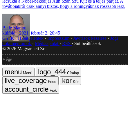
lecsukta a Nobel-békedíjas Aun Szan Szu Kjit és a teljes pártját. A
továbbiakról csak annyi biztos, hogy a rohingyáknak rosszabb lesz.
Bede Márton
külföld
2021. február 2. 20:45
GYIK
Hibát jelentek
Impresszum
Javítások kezelése
Jogi
dokumentumok
Médiaajánlat
RSS
Sütibeállítások
©
2026
Magyar Jeti Zrt.
Vége
Menü
Címlap
Friss
Kör
Fiók