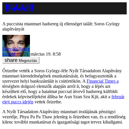
A puccsista mianmari hadsereg új ellenséget talált: Soros György
alapítványát
Horváth Bence
külföld
2021. március 19. 8:58
Megosztás
Őrizetbe vették a Soros György-féle Nyílt Társadalom Alapítvány
mianmari kirendeltségének munkatársását, és befagyasztották a
szervezet helyi bankszámláit is csütörtökön. A
Financial Times a
térségben dolgozó elemzők alapján arról ír, hogy a lépés azt
készítheti elő, hogy a hatalmat puccsal átvevő hadsereg külföldi
érdekek képviselőjeként állítsa be Aun Szan Szu Kjit, akit a
február
eleji puccs idején
vettek őrizetbe.
A Nyílt Társadalom Alapítvány mianmari irodájának pénzügyi
vezetője, Phyu Pa Pa Thaw jelenleg is őrizetben van, és a rendőrség
kilenc további munkatársat és igazgatósági tagot tervez kihallgatni.