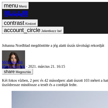
Menü
Kinézet
Jelentkezz be!
Johanna Nordblad megdöntötte a jég alatti úszás távolsági rekordját
Mészáros Juli
idióta rekordok
2021. március 21. 16:15
Megosztás
Két fokos vízben, 2 perc és 42 másodperc alatt úszott 103 métert a h
úszódressze mindössze a testét és a combját fedte.