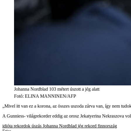
Johanna Nordblad 103 métert úszott a jég alatt
Fotó
:
ELINA MANNINEN/AFP
„Mivel itt van ez a korona, az összes uszoda zárva van, így nem tud
A Gunniess- világrekorder eddig az orosz Jekatyerina Nekraszova volt,
idióta rekordok
úszás
Johanna Nordblad
jég
rekord
finnország