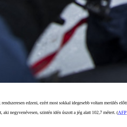
ok rendszeresen edzeni, ezért most sokkal idegesebb voltam merülés el
 aki negyvenévesen, szintén idén úszott a jég alatt 102,7 métert. (
AFP