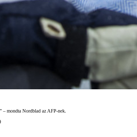
őtt” – mondta Nordblad az AFP-nek.
)