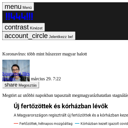
Menü
Kinézet
Jelentkezz be!
Koronavírus: több mint húszezer magyar halott
Szurovecz Illés
járvány
2021. március 29. 7:22
Megosztás
Megtört az utóbbi napokban tapasztalt megmagyarázhatatlan stagnálás a