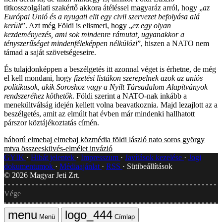
titkosszolgálati szakértő akkora átéléssel magyaráz arról, hogy „
az
Európai Unió és a nyugati elit egy civil szervezet befolyása alá
került
”. Azt még Földi is elismeri, hogy „
ez egy olyan
kezdeményezés, ami sok mindenre rámutat, ugyanakkor a
tényszerűséget mindenféleképpen nélkülözi
”, hiszen a NATO nem
támad a saját szövetségeseire.
És tulajdonképpen a beszélgetés itt azonnal véget is érhetne, de még
el kell mondani, hogy
fizetési listákon szerepelnek azok az uniós
politikusok, akik Soroshoz vagy a Nyílt Társadalom Alapítványok
rendszeréhez köthetők
. Földi szerint a NATO-nak inkább a
menekültválság idején kellett volna beavatkoznia. Majd lezajlott az a
beszélgetés, amit az elmúlt hat évben már mindenki hallhatott
párszor köztájékoztatás címén.
háború
elmebaj
elmebaj
közmédia
földi lászló
nato
soros györgy
mtva
összeesküvés-elmélet
invázió
GYIK
Hibát jelentek
Impresszum
Javítások kezelése
Jogi
dokumentumok
Médiaajánlat
RSS
Sütibeállítások
©
2026
Magyar Jeti Zrt.
Vége
Menü
Címlap