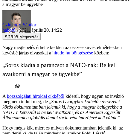
a magyar belügyekbe
Czinkóczi Sándor
háború
2021. április 20. 14:22
Megosztás
Nagy meglepetés érhette kedden az összeesküvés-elméletekben
kevésbé jártas olvasókat a
hirado.hu böngészése
közben:
„Soros kiadta a parancsot a NATO-nak: Be kell
avatkozni a magyar belügyekbe”
😱
A
közszolgálati híroldal cikkéből
kiderül, hogy ugyan az invázió
még nem indult meg, de „
Soros Györgyhöz köthető szervezetek
közös dokumentumban jelentik ki, hogy a magyar belügyekbe a
NATO-n keresztül is be kell avatkozni, és az Amerikai Egyesült
Államoknak a globális demokrácia védelmezőjévé kell válnia”
.
Hogy mégis kik, miért és milyen dokumentumban jelentik ki, az
nem derül ki, de talán mindegy is, amikor Földi László