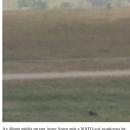
Az állami média ott tart, hogy Soros már a NATO-val avatkozna be