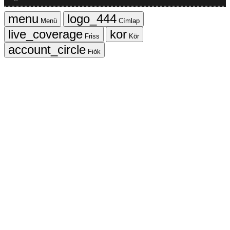
Menü
Címlap
Friss
Kör
Fiók