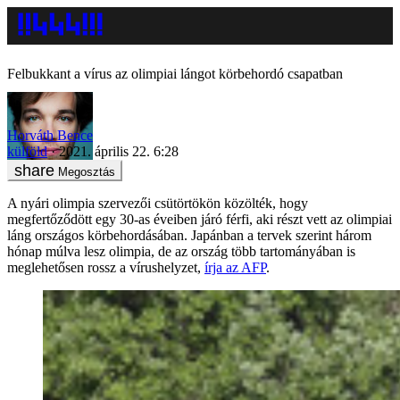
Felbukkant a vírus az olimpiai lángot körbehordó csapatban
Horváth Bence
külföld
2021. április 22. 6:28
Megosztás
A nyári olimpia szervezői csütörtökön közölték, hogy
megfertőződött egy 30-as éveiben járó férfi, aki részt vett az olimpiai
láng országos körbehordásában. Japánban a tervek szerint három
hónap múlva lesz olimpia, de az ország több tartományában is
meglehetősen rossz a vírushelyzet,
írja az AFP
.