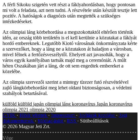
A férfi Sikoku szigetén vett részt a fáklyahordásban, hogy pontosan
mi volt a feladata, azt nem tudni. A részvétele után készült tesztje lett
pozitív. A hatóságok a diagnózis után megtették a szükséges
intézkedéseket.
Az olimpiai láng körbehordása a megszokottaktól eltérően történik
idén, az ország több területén is el kell kerülnie a közutakat a fáklyát
hordó embereknek. Legutóbb Kiotó városának önkormányzata kérte
a szervezőket, hogy a láng ne a közutakon át haladjon a városban,
mivel félnek a fertőzésveszélytől. Ehelyett azt javasolták, hogy a
város egyik kastélyában tartsák majd meg a ceremóniát. A múlt
héten Oszakában járt a láng, de ott sem engedtek embereket a
közelébe.
Az olimpia szervezői szerint a mintegy tízezer futó részvételével
zajló lángkörbehordást meg lehet oldani biztonságosan, a védelmi
szabályok betartásával.
külföld
külföld
japán
olimpiai láng
koronavírus
Japán
koronavírus
olimpia 2021
olimpia 2020
GYIK
Hibát jelentek
Impresszum
Javítások kezelése
Jogi
dokumentumok
Médiaajánlat
RSS
Sütibeállítások
©
2026
Magyar Jeti Zrt.
Vége