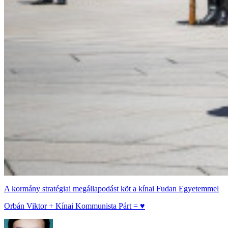
A kormány stratégiai megállapodást köt a kínai Fudan Egyetemmel
Orbán Viktor + Kínai Kommunista Párt = ♥️