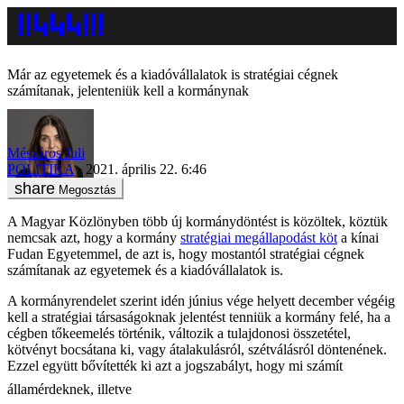
Már az egyetemek és a kiadóvállalatok is stratégiai cégnek
számítanak, jelenteniük kell a kormánynak
Mészáros Juli
POLITIKA
2021. április 22. 6:46
Megosztás
A Magyar Közlönyben több új kormánydöntést is közöltek, köztük
nemcsak azt, hogy a kormány
stratégiai megállapodást köt
a kínai
Fudan Egyetemmel, de azt is, hogy mostantól stratégiai cégnek
számítanak az egyetemek és a kiadóvállalatok is.
A kormányrendelet szerint idén június vége helyett december végéig
kell a stratégiai társaságoknak jelentést tenniük a kormány felé, ha a
cégben tőkeemelés történik, változik a tulajdonosi összetétel,
kötvényt bocsátana ki, vagy átalakulásról, szétválásról döntenének.
Ezzel együtt bővítették ki azt a jogszabályt, hogy mi számít
államérdeknek, illetve