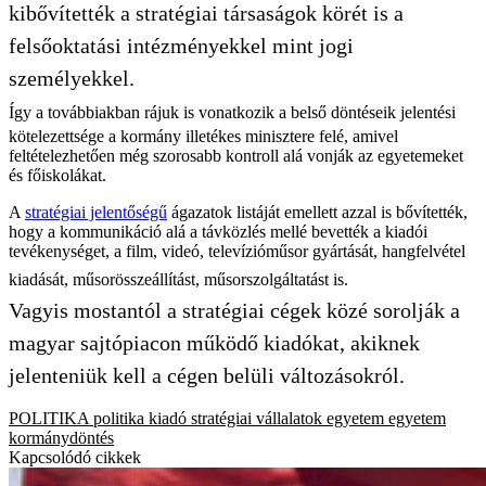
kibővítették a stratégiai társaságok körét is a
felsőoktatási intézményekkel mint jogi
személyekkel.
Így a továbbiakban rájuk is vonatkozik a belső döntéseik jelentési
kötelezettsége a kormány illetékes minisztere felé, amivel
feltételezhetően még szorosabb kontroll alá vonják az egyetemeket
és főiskolákat.
A
stratégiai jelentőségű
ágazatok listáját emellett azzal is bővítették,
hogy a kommunikáció alá a távközlés mellé bevették a kiadói
tevékenységet, a film, videó, televízióműsor gyártását, hangfelvétel
kiadását, műsorösszeállítást, műsorszolgáltatást is.
Vagyis mostantól a stratégiai cégek közé sorolják a
magyar sajtópiacon működő kiadókat, akiknek
jelenteniük kell a cégen belüli változásokról.
POLITIKA
politika
kiadó
stratégiai vállalatok
egyetem
egyetem
kormánydöntés
Kapcsolódó cikkek