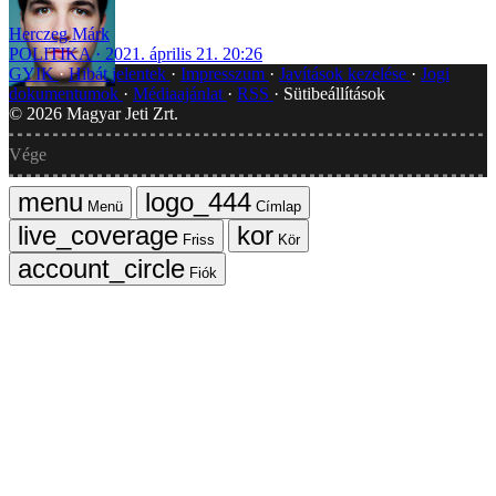
Herczeg Márk
POLITIKA
2021. április 21. 20:26
GYIK
Hibát jelentek
Impresszum
Javítások kezelése
Jogi
dokumentumok
Médiaajánlat
RSS
Sütibeállítások
©
2026
Magyar Jeti Zrt.
Vége
Menü
Címlap
Friss
Kör
Fiók