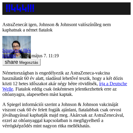
AstraZenecát igen, Johnson & Johnsont valószínűleg nem
kaphatnak a német fiatalok
Szurovecz Illés
külföld
2021. május 7. 11:19
Megosztás
Németországban is engedélyezik az AstraZeneca-vakcina
használatát 60 év alatt, ráadásul lehetővé teszik, hogy a két dózis
közti 12 hetes időszakot akár négy hétre rövidítsék,
írja a Deutsche
Welle
. Fiatalok eddig csak önkéntesen jelentkezhettek erre az
oltóanyagra, alapesetben mást kaptak.
A Spiegel információi szerint a Johnson & Johnson vakcináját
viszont csak 60 év felett fogják ajánlani, fiatalabbak csak orvosi
jóváhagyással kaphatják majd meg. Akárcsak az AstraZenecával,
ezzel az oltóanyaggal kapcsolatban is megfigyelhető a
vérrögképződés mint nagyon ritka mellékhatás.