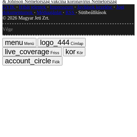
& Johnson
Németország
vakcina
koronavírus
Németország
GYIK
Hibát jelentek
Impresszum
Javítások kezelése
Jogi
dokumentumok
Médiaajánlat
RSS
Sütibeállítások
©
2026
Magyar Jeti Zrt.
Vége
Menü
Címlap
Friss
Kör
Fiók