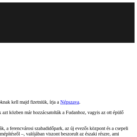
nak kell majd fizetniük, írja a
Népszava
.
k azt közben már hozzácsatolták a Fudanhoz, vagyis az ott épülő
yák, a ferencvárosi szabadidőpark, az új evezős központ és a csepeli
mépítésről –, valójában viszont beszorult az északi részre, ami