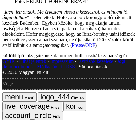
Fotó
:
HELMUT FOHRINGER/AFP
„
Igen, lemondok. Ma érkeztem vissza a kezelésről, és mindent jól
átgondoltam
" - jelentette ki Hofer, aki porckorongproblémák miatt
kezeltek Badenben. Egyben közölte, hogy meg akarja tartani
tisztségét a Nemzeti Tanács (a parlament alsóháza) harmadik
elnökeként. Hofer megjegyezte, hogy az Ibiza-botrány utáni időszak
nem volt egyszerű a párt számára, de újra sikerült 20 százalék körül
stabilizálniuk a támogatottságukat. (
Presse
/
ORF
)
külföld
fpö
ibizagate
ausztria
norbert hofer
osztrák szabadságpárt
GYIK
Hibát jelentek
Impresszum
Javítások kezelése
Jogi
dokumentumok
Médiaajánlat
RSS
Sütibeállítások
©
2026
Magyar Jeti Zrt.
Vége
Menü
Címlap
Friss
Kör
Fiók