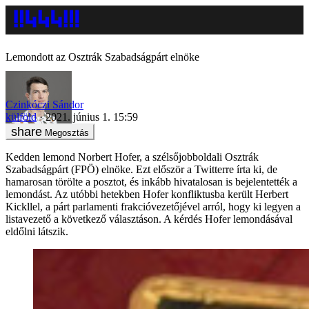
Lemondott az Osztrák Szabadságpárt elnöke
Czinkóczi Sándor
külföld
2021. június 1. 15:59
Megosztás
Kedden lemond Norbert Hofer, a szélsőjobboldali Osztrák
Szabadságpárt (FPÖ) elnöke. Ezt először a Twitterre írta ki, de
hamarosan törölte a posztot, és inkább hivatalosan is bejelentették a
lemondást. Az utóbbi hetekben Hofer konfliktusba került Herbert
Kickllel, a párt parlamenti frakcióvezetőjével arról, hogy ki legyen a
listavezető a következő választáson. A kérdés Hofer lemondásával
eldőlni látszik.