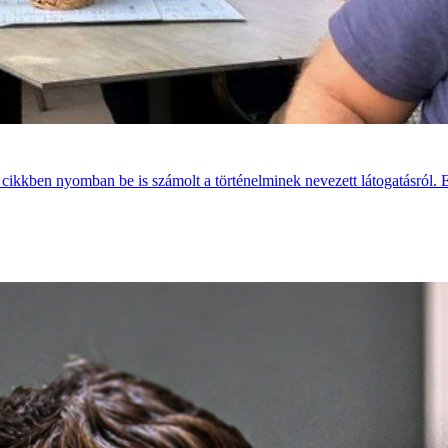
ő cikkben nyomban be is számolt a történelminek nevezett látogatásról. 