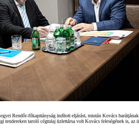
i Rendőr-főkapitányság indított eljárást, miután Kovács barátjának cég
égi tendereken taroló cégtulaj üzlettársa volt Kovács feleségének is, az