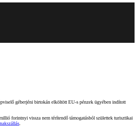
iselő géberjéni birtokán elköltött EU-s pénzek ügyében indított
llió forintnyi vissza nem térítendő támogatásból születtek turisztikai
ónakszállás
.