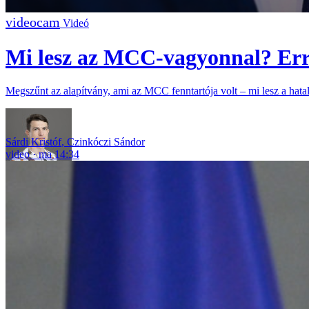
Videó
Mi lesz az MCC-vagyonnal? Err
Megszűnt az alapítvány, ami az MCC fenntartója volt – mi lesz a hatal
Sárdi Kristóf
,
Czinkóczi Sándor
video
ma 14:34