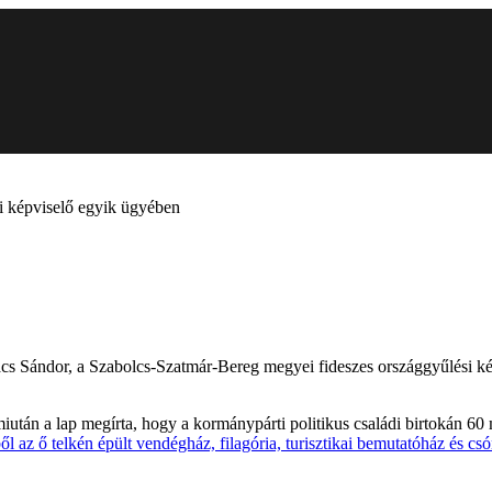
 képviselő egyik ügyében
 Sándor, a Szabolcs-Szatmár-Bereg megyei fideszes országgyűlési képv
tán a lap megírta, hogy a kormánypárti politikus családi birtokán 60 mi
l az ő telkén épült vendégház, filagória, turisztikai bemutatóház és cs