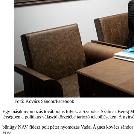
Fotó
:
Kovács Sándor/Facebook
Egy másik nyomozás továbbra is folyik: a Szabolcs-Szatmár-Bereg Megye
térségben a politikus választókörzetébe tartozó településeken. A nyírs
bűnügy
NAV
fidesz
polt péter
nyomozás
Vadai Ágnes
kovács sándor
Friss