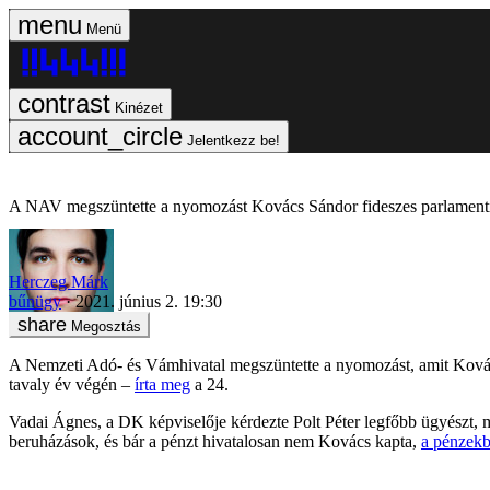
Menü
Kinézet
Jelentkezz be!
A NAV megszüntette a nyomozást Kovács Sándor fideszes parlamenti
Herczeg Márk
bűnügy
2021. június 2. 19:30
Megosztás
A Nemzeti Adó- és Vámhivatal megszüntette a nyomozást, amit Kovács
tavaly év végén –
írta meg
a 24.
Vadai Ágnes, a DK képviselője kérdezte Polt Péter legfőbb ügyészt, miu
beruházások, és bár a pénzt hivatalosan nem Kovács kapta,
a pénzekbő