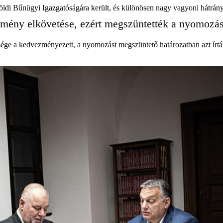
földi Bűnügyi Igazgatóságára került, és különösen nagy vagyoni hátrányt
mény elkövetése, ezért megszüntették a nyomozás
lesége a kedvezményezett, a nyomozást megszüntető határozatban azt írt