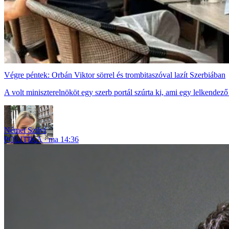
Végre péntek: Orbán Viktor sörrel és trombitaszóval lazít Szerbiában
A volt miniszterelnököt egy szerb portál szúrta ki, ami egy lelkendez
Német Szilvi
POLITIKA
ma 14:36