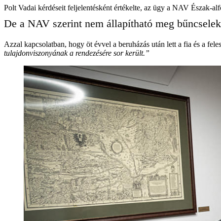
Polt Vadai kérdéseit feljelentésként értékelte, az ügy a NAV Észak-al
De a NAV szerint nem állapítható meg bűncselek
Azzal kapcsolatban, hogy öt évvel a beruházás után lett a fia és a fe
tulajdonviszonyának a rendezésére sor került.”