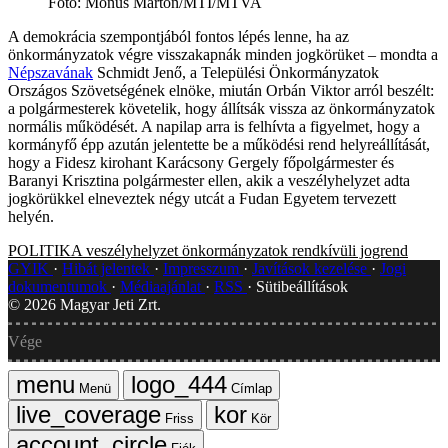
Fotó
:
Mónus Márton/MTI/MTVA
A demokrácia szempontjából fontos lépés lenne, ha az
önkormányzatok végre visszakapnák minden jogkörüket – mondta a
Népszavának
Schmidt Jenő, a Települési Önkormányzatok
Országos Szövetségének elnöke, miután Orbán Viktor arról beszélt:
a polgármesterek követelik, hogy állítsák vissza az önkormányzatok
normális működését. A napilap arra is felhívta a figyelmet, hogy a
kormányfő épp azután jelentette be a működési rend helyreállítását,
hogy a Fidesz kirohant Karácsony Gergely főpolgármester és
Baranyi Krisztina polgármester ellen, akik a veszélyhelyzet adta
jogkörükkel elneveztek négy utcát a Fudan Egyetem tervezett
helyén.
POLITIKA
veszélyhelyzet
önkormányzatok
rendkívüli jogrend
GYIK
Hibát jelentek
Impresszum
Javítások kezelése
Jogi
dokumentumok
Médiaajánlat
RSS
Sütibeállítások
©
2026
Magyar Jeti Zrt.
Vége
Menü
Címlap
Friss
Kör