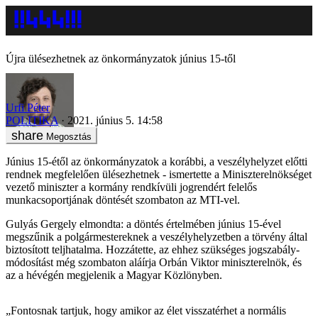
Újra ülésezhetnek az önkormányzatok június 15-től
Urfi Péter
POLITIKA
2021. június 5. 14:58
Megosztás
Június 15-étől az önkormányzatok a korábbi, a veszélyhelyzet előtti
rendnek megfelelően ülésezhetnek - ismertette a Miniszterelnökséget
vezető miniszter a kormány rendkívüli jogrendért felelős
munkacsoportjának döntését szombaton az MTI-vel.
Gulyás Gergely elmondta: a döntés értelmében június 15-ével
megszűnik a polgármestereknek a veszélyhelyzetben a törvény által
biztosított teljhatalma. Hozzátette, az ehhez szükséges jogszabály-
módosítást még szombaton aláírja Orbán Viktor miniszterelnök, és
az a hévégén megjelenik a Magyar Közlönyben.
„Fontosnak tartjuk, hogy amikor az élet visszatérhet a normális