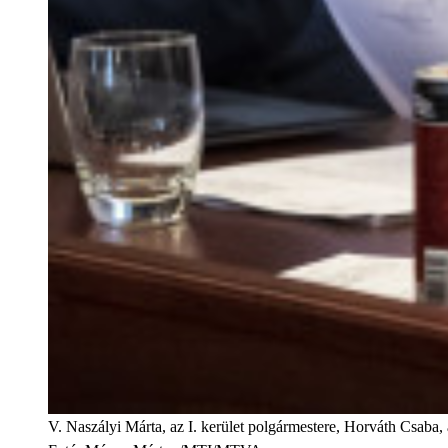
V. Naszályi Márta, az I. kerület polgármestere, Horváth Csaba