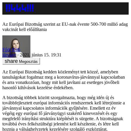
Az Európai Bizottság szerint az EU-nak évente 500-700 millió adag
vakcinát kell előállítania
Fődi Kitti
járvány
2021. június 15. 19:31
Megosztás
Az Európai Bizottság kedden közleményt tett közzé, amelyben
tanulságokat fogalmaz meg a koronavírus-járvánnyal kapcsolatban
és arra vonatkozóan, hogy mit kell javítani az esetleges jövőbeli
hasonló kihívások kezelése érdekében.
A bizottság többek között szorgalmazta, hogy még idén új és
továbbfejlesztett európai információs rendszernek kell létrejönnie a
járvánnyal kapcsolatos információk gyűjtésére. Emellett ez év
végéig egy európai fő járványügyi szakértő kinevezését és egy
megfelelő irányítási struktúra kiépítését is sürgette. A bizottságnak
továbbá éves felkészültségi jelentést kell készítenie, és létre kell
hoznia a válsághelyzetek kezelésére szolgáló eszköztárat.