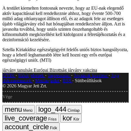
A testület kiemelten fontosnak nevezte, hogy az EU-nak elegendő
aktív kapacitással kell rendelkeznie ahhoz, hogy évente 500-700
millió adag oltóanyagot állítson elő, és az adagok fele az esetleges
újabb világjárvány első hat hónapjában rendelkezésre álljon. Azt is
javasolta továbbá, hogy uniós szinten összehangoltabb és
kifinomultabb megközelítést kell kidolgozni a félretájékoztatás és a
dezinformáció kezelésére.
Sztella Kiriakídisz egészségügyért felelős uniós biztos hangsúlyozta,
hogy a lehető leghamarabb létre kell hozni egy erős európai
egészségügyi uniót. (MTI)
járvány
tanulság
Európai Bizottság
járvány
vakcina
GYIK
Hibát jelentek
Impresszum
Javítások kezelése
Jogi
dokumentumok
Médiaajánlat
RSS
Sütibeállítások
©
2026
Magyar Jeti Zrt.
Vége
Menü
Címlap
Friss
Kör
Fiók