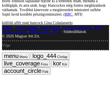
Boris Johnson sajnálatát fejezte ki a történtek miatt, méltatta a
kollégáját, és arra utalt, hogy Hancockra még fontos megbízatások
várhatnak. Továbbá kinevezte a megüresedett miniszteri székbe
Sajid Javid korábbi pénzügyminisztert.
(
BBC
, MTI)
külföld
affér
matt hancock
Gina Coladangelo
GYIK
Hibát jelentek
Impresszum
Javítások kezelése
Jogi
dokumentumok
Médiaajánlat
RSS
Sütibeállítások
©
2026
Magyar Jeti Zrt.
Vége
Menü
Címlap
Friss
Kör
Fiók