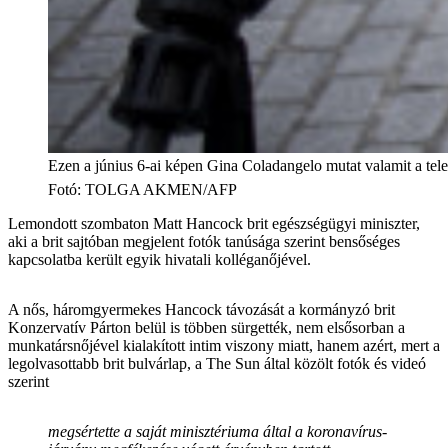
Ezen a június 6-ai képen Gina Coladangelo mutat valamit a te
Fotó
:
TOLGA AKMEN/AFP
Lemondott szombaton Matt Hancock brit egészségügyi miniszter,
aki a brit sajtóban megjelent fotók tanúsága szerint bensőséges
kapcsolatba került egyik hivatali kolléganőjével.
A nős, háromgyermekes Hancock távozását a kormányzó brit
Konzervatív Párton belül is többen sürgették, nem elsősorban a
munkatársnőjével kialakított intim viszony miatt, hanem azért, mert a
legolvasottabb brit bulvárlap, a The Sun által közölt fotók és videó
szerint
megsértette a saját minisztériuma által a koronavírus-