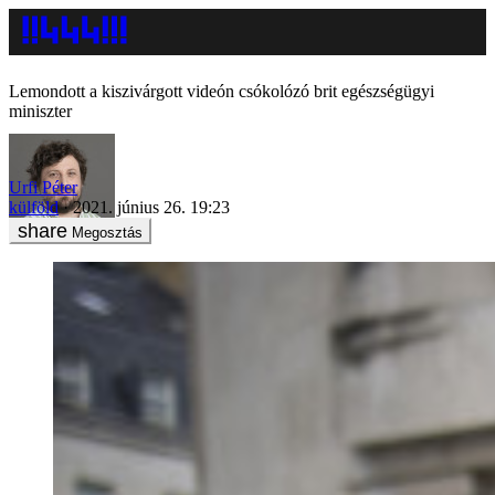
Lemondott a kiszivárgott videón csókolózó brit egészségügyi
miniszter
Urfi Péter
külföld
2021. június 26. 19:23
Megosztás