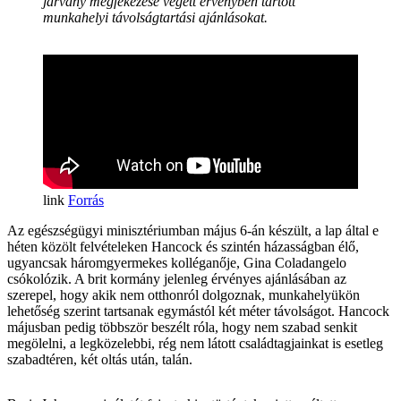
járvány megfékezése végett érvényben tartott
munkahelyi távolságtartási ajánlásokat.
Forrás
Az egészségügyi minisztériumban május 6-án készült, a lap által e
héten közölt felvételeken Hancock és szintén házasságban élő,
ugyancsak háromgyermekes kolléganője, Gina Coladangelo
csókolózik. A brit kormány jelenleg érvényes ajánlásában az
szerepel, hogy akik nem otthonról dolgoznak, munkahelyükön
lehetőség szerint tartsanak egymástól két méter távolságot. Hancock
májusban pedig többször beszélt róla, hogy nem szabad senkit
megölelni, a legközelebbi, rég nem látott családtagjainkat is esetleg
szabadtéren, két oltás után, talán.