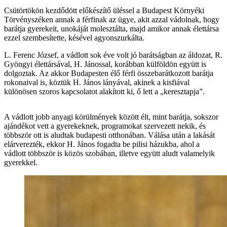
Csütörtökön kezdődött előkészítő üléssel a Budapest Környéki
Törvényszéken annak a férfinak az ügye, akit azzal vádolnak, hogy
barátja gyerekeit, unokáját molesztálta, majd amikor annak élettársa
ezzel szembesítette, késével agyonszurkálta.
L. Ferenc József, a vádlott sok éve volt jó barátságban az áldozat, R.
Gyöngyi élettársával, H. Jánossal, korábban külföldön együtt is
dolgoztak. Az akkor Budapesten élő férfi összebarátkozott barátja
rokonaival is, köztük H. János lányával, akinek a kisfiával
különösen szoros kapcsolatot alakított ki, ő lett a „keresztapja”.
A vádlott jobb anyagi körülmények között élt, mint barátja, sokszor
ajándékot vett a gyerekeknek, programokat szervezett nekik, és
többször ott is aludtak budapesti otthonában. Válása után a lakását
elárverezték, ekkor H. János fogadta be pilisi házukba, ahol a
vádlott többször is közös szobában, illetve együtt aludt valamelyik
gyerekkel.