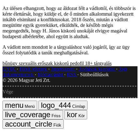
Az ülésen elhangzott, hogy az áldozat félt a vádlottól, és többször is
kérte élettársát, hogy küldje el, de ő minden alkalommal igyekezett
inkább elsimítani a konfliktusokat. 2018 őszén, miután a vádlott
megütötte egyik gyereküket, elküldték, de később mégis
megengedték, hogy H. János kiskorú unokáját elvigye magával
budapesti albérletébe, ahol együtt is aludtak.
A vádlott nem mondott le a tárgyaláshoz való jogáról, így az ügy
ősszel folytatódik a tanúk meghallgatásával.
bűnügy
szexuális erőszak
kiskorú
pedofil
18+
tárgyalás
GYIK
Hibát jelentek
Impresszum
Javítások kezelése
Jogi
dokumentumok
Médiaajánlat
RSS
Sütibeállítások
©
2026
Magyar Jeti Zrt.
Vége
Menü
Címlap
Friss
Kör
Fiók