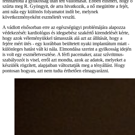
fenntartotta a gyilkosság után tett vallomását. Ebben elismeri, hogy ő
szúrta meg R. Gyöngyit, de arra hivatkozik, a nő megütötte a fejét,
ami nála egy különös folyamatot indít be, melynek
következményeként eszméletét veszíti.
A vádlott elsősorban erre az egészségügyi problémájára alapozza
védekezését: kardiológus és idegsebész szakértő kirendelését kérte,
hogy azok véleményükkel támasszák alá azt az állítását, hogy a
fejére mért ütés - egy korábban beültetett nyaki implantátum miatt -
különleges hatást vált ki nála. Elmondása szerint a gyilkosság idején
is volt egy eszméletvesztése. A férfi pacemaker, azaz szívritmus-
szabályozót is visel, erről azt mondta, azok az adatok, melyeket a
készülék rögzített, alapjaiban változtatják meg a tényállást. Hogy
pontosan hogyan, azt nem tudta érthetően elmagyarázni.