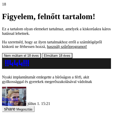
18
Figyelem, felnőtt tartalom!
Ez a tartalom olyan elemeket tartalmaz, amelyek a kiskorúakra káros
hatással lehetnek.
Ha szeretnéd, hogy az ilyen tartalmakhoz erről a számítógépről
kiskorú ne férhessen hozzá,
használj szűrőprogramot!
Nem múltam el 18 éves
Elmúltam 18 éves
Nyaki implantátumát emlegette a bíróságon a férfi, akit
gyilkossággal és gyerekek megerőszakolásával vádolnak
Boros Juli
bűnügy
2021. július 1. 15:21
Megosztás