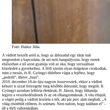
Fotó
:
Halász Júlia
A vádlott beszélt arról is, hogy az áldozattal egy ideje már
megromlott a kapcsolata, de azt nem hangsúlyozta, hogy ennek
elsősorban a nő azon gyanúja volt az oka, hogy szexuálisan
közeledett a gyerekeihez. A férfi szerint olyan dolgokon civakodtak,
mint a mosás, és R. Gyöngyi dühében vágta a fejéhez, hogy
„pedofil”, illetve „buzi”.
2019. december 18-án újra nagyon összevesztek, ekkor a vádlott
kétszer is azzal fenyegette meg későbbi áldozatát, hogy megöli. R.
Gyöngyi azonban felhívta élettársát, H. Jánost, hogy fültanúja
legyen a veszekedésüknek és az ott elhangzottaknak. A vita elfajult,
a végén pedig a vádlott leszúrta a nőt, aki pár perc alatt meghalt. „A
világ elsötétült előttem, és szúrtam. Nem tudom, hogy találtam el” -
áll a férfi vallomásában.