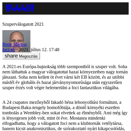
Szuperválogatott 2021
Bede Márton
foci-eb
2021. július 12. 17:48
Megosztás
A 2021-es Európa-bajnokság több szempontból is szuper volt. Soha
nem láthattuk a magyar válogatottat hazai környezetben nagy tornán
játszani. Soha nem kellett öt évet várni két EB között, és az utóbbi
másfél év globális és hazai járványnyomorúsága után egyszerűen
szuper érzés volt végre belemerülni a foci fantasztikus világába.
A 24 csapatos mezőnyből fakadó béna lebonyolítási formátum, a
Budapest-Baku-tengely homofóbiája, a döntő környéki eszetlen
tombolás a Wembley-ben sokat elvettek az élményből. Ami még így
is lényegesen jobb volt, mint öt éve. Mostanra mindenki
elfogadhatta, hogy a válogatott foci nem a klubtornák vetélytársa,
hanem kicsit anakronisztikus, de szórakoztató nyári kikapcsolódás,