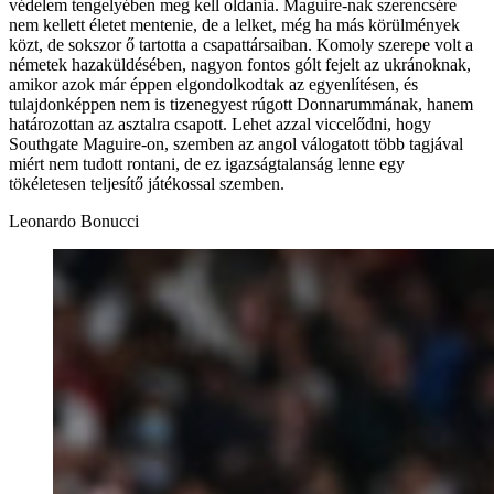
védelem tengelyében meg kell oldania. Maguire-nak szerencsére
nem kellett életet mentenie, de a lelket, még ha más körülmények
közt, de sokszor ő tartotta a csapattársaiban. Komoly szerepe volt a
németek hazaküldésében, nagyon fontos gólt fejelt az ukránoknak,
amikor azok már éppen elgondolkodtak az egyenlítésen, és
tulajdonképpen nem is tizenegyest rúgott Donnarummának, hanem
határozottan az asztalra csapott. Lehet azzal viccelődni, hogy
Southgate Maguire-on, szemben az angol válogatott több tagjával
miért nem tudott rontani, de ez igazságtalanság lenne egy
tökéletesen teljesítő játékossal szemben.
Leonardo Bonucci