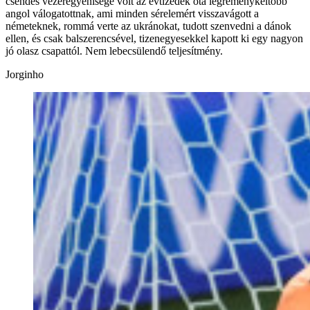
csendes vezéregyénisége volt az évtizedek óta legreménykeltőbb
angol válogatottnak, ami minden sérelemért visszavágott a
németeknek, rommá verte az ukránokat, tudott szenvedni a dánok
ellen, és csak balszerencsével, tizenegyesekkel kapott ki egy nagyon
jó olasz csapattól. Nem lebecsülendő teljesítmény.
Jorginho