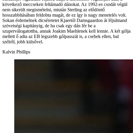
következő meccseken feltámadó dánokat. Az 1992-es csodát végül
nem sikerült megismételni, miután Sterling az elődöntő
hosszabbításában feldobta magát, de ez így is nagy menetelés volt.
Sokan érdemelnek dicséretetet Kjaertól Damsgaardon át Hjulmand
szövetségi kapitányig, de ha csak egy dán fér be a
szuperválogatottba, annak Joakim Maehlenek kell lennie. A két gólja
mellett ő adta az EB legszebb gólpasszát is, a csehek ellen, bal
szélről, jobb külsővel.
Kalvin Phillips