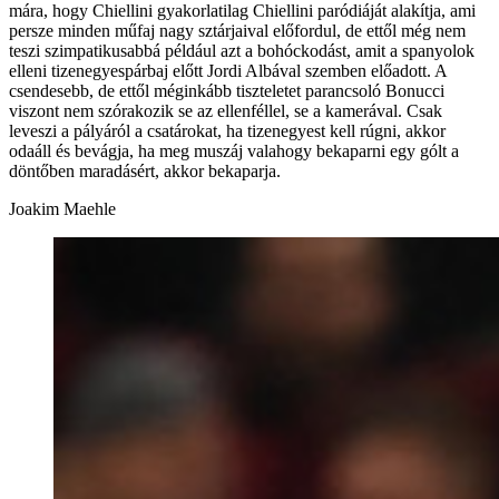
mára, hogy Chiellini gyakorlatilag Chiellini paródiáját alakítja, ami
persze minden műfaj nagy sztárjaival előfordul, de ettől még nem
teszi szimpatikusabbá például azt a bohóckodást, amit a spanyolok
elleni tizenegyespárbaj előtt Jordi Albával szemben előadott. A
csendesebb, de ettől méginkább tiszteletet parancsoló Bonucci
viszont nem szórakozik se az ellenféllel, se a kamerával. Csak
leveszi a pályáról a csatárokat, ha tizenegyest kell rúgni, akkor
odaáll és bevágja, ha meg muszáj valahogy bekaparni egy gólt a
döntőben maradásért, akkor bekaparja.
Joakim Maehle