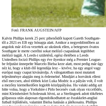
Fotó
:
FRANK AUGSTEIN/AFP
Kalvin Phillips kerek 25 perc pihenőidőt kapott Gareth Southgate-
től a 2021-es EB egy hónapja alatt. Amikor a negyeddöntőben az
angolok már 4:0-ra vezettek az ukránok ellen, a betegesen óvatos
Southgate le merte cserélni sokat melózó csapatának legtöbbet
melózó tagját. A Leeds-i születésű, egész életében a Leeds
Unitedben focizó Phillips egy éve ilyenkor még a Premier League-
be feljutást ünnepelte Marcelo Bielsa keze alatt, most pedig már úgy
néz ki, hogy a klub élő legendája lesz – kivéve, ha egy angol vagy
európai nagy csapat kivásárolja. A válogatottban most mutatott
teljesítménye alapján meg is érdemelné. Mindjárt a horvátok elleni
első meccsen, ahol többek közt Luka Modric is a pályán volt, ő volt
a mezőny kiemelkedően legjobb középpályása. Ha valaki addig azt
hitte volna, hogy a Yorkshire-i Pirlo becenév csak olyan viccelődés,
mint Kleinheislert Scholesnak hívni, az a Sterlingnek adott tökéletes
gólpassza után alaposan elgondolkodhatott az északkelet-angliai
futball fejlődésén, valamint Bielsa hatásán a játékosaira. Phillips