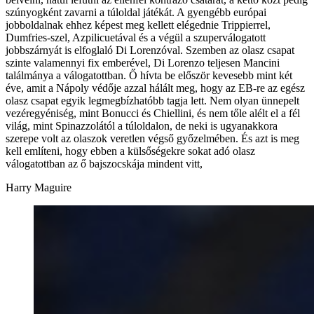
szúnyogként zavarni a túloldal játékát. A gyengébb európai
jobboldalnak ehhez képest meg kellett elégednie Trippierrel,
Dumfries-szel, Azpilicuetával és a végül a szuperválogatott
jobbszárnyát is elfoglaló Di Lorenzóval. Szemben az olasz csapat
szinte valamennyi fix emberével, Di Lorenzo teljesen Mancini
találmánya a válogatottban. Ő hívta be először kevesebb mint két
éve, amit a Nápoly védője azzal hálált meg, hogy az EB-re az egész
olasz csapat egyik legmegbízhatóbb tagja lett. Nem olyan ünnepelt
vezéregyéniség, mint Bonucci és Chiellini, és nem tőle alélt el a fél
világ, mint Spinazzolától a túloldalon, de neki is ugyanakkora
szerepe volt az olaszok veretlen végső győzelmében. És azt is meg
kell említeni, hogy ebben a külsőségekre sokat adó olasz
válogatottban az ő bajszocskája mindent vitt,
Harry Maguire