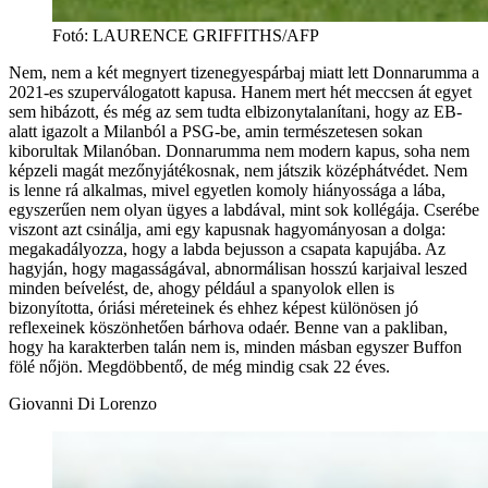
Fotó
:
LAURENCE GRIFFITHS/AFP
Nem, nem a két megnyert tizenegyespárbaj miatt lett Donnarumma a
2021-es szuperválogatott kapusa. Hanem mert hét meccsen át egyet
sem hibázott, és még az sem tudta elbizonytalanítani, hogy az EB-
alatt igazolt a Milanból a PSG-be, amin természetesen sokan
kiborultak Milanóban. Donnarumma nem modern kapus, soha nem
képzeli magát mezőnyjátékosnak, nem játszik középhátvédet. Nem
is lenne rá alkalmas, mivel egyetlen komoly hiányossága a lába,
egyszerűen nem olyan ügyes a labdával, mint sok kollégája. Cserébe
viszont azt csinálja, ami egy kapusnak hagyományosan a dolga:
megakadályozza, hogy a labda bejusson a csapata kapujába. Az
hagyján, hogy magasságával, abnormálisan hosszú karjaival leszed
minden beívelést, de, ahogy például a spanyolok ellen is
bizonyította, óriási méreteinek és ehhez képest különösen jó
reflexeinek köszönhetően bárhova odaér. Benne van a pakliban,
hogy ha karakterben talán nem is, minden másban egyszer Buffon
fölé nőjön. Megdöbbentő, de még mindig csak 22 éves.
Giovanni Di Lorenzo