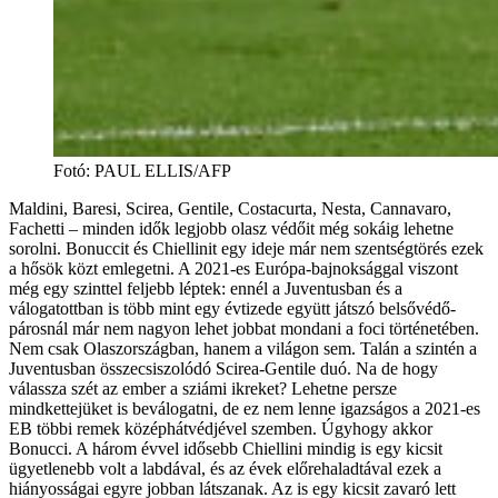
Fotó
:
PAUL ELLIS/AFP
Maldini, Baresi, Scirea, Gentile, Costacurta, Nesta, Cannavaro,
Fachetti – minden idők legjobb olasz védőit még sokáig lehetne
sorolni. Bonuccit és Chiellinit egy ideje már nem szentségtörés ezek
a hősök közt emlegetni. A 2021-es Európa-bajnoksággal viszont
még egy szinttel feljebb léptek: ennél a Juventusban és a
válogatottban is több mint egy évtizede együtt játszó belsővédő-
párosnál már nem nagyon lehet jobbat mondani a foci történetében.
Nem csak Olaszországban, hanem a világon sem. Talán a szintén a
Juventusban összecsiszolódó Scirea-Gentile duó. Na de hogy
válassza szét az ember a sziámi ikreket? Lehetne persze
mindkettejüket is beválogatni, de ez nem lenne igazságos a 2021-es
EB többi remek középhátvédjével szemben. Úgyhogy akkor
Bonucci. A három évvel idősebb Chiellini mindig is egy kicsit
ügyetlenebb volt a labdával, és az évek előrehaladtával ezek a
hiányosságai egyre jobban látszanak. Az is egy kicsit zavaró lett