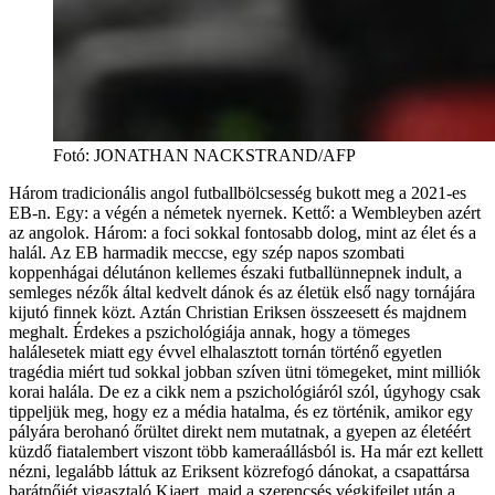
Fotó
:
JONATHAN NACKSTRAND/AFP
Három tradicionális angol futballbölcsesség bukott meg a 2021-es
EB-n. Egy: a végén a németek nyernek. Kettő: a Wembleyben azért
az angolok. Három: a foci sokkal fontosabb dolog, mint az élet és a
halál. Az EB harmadik meccse, egy szép napos szombati
koppenhágai délutánon kellemes északi futballünnepnek indult, a
semleges nézők által kedvelt dánok és az életük első nagy tornájára
kijutó finnek közt. Aztán Christian Eriksen összeesett és majdnem
meghalt. Érdekes a pszichológiája annak, hogy a tömeges
halálesetek miatt egy évvel elhalasztott tornán történő egyetlen
tragédia miért tud sokkal jobban szíven ütni tömegeket, mint milliók
korai halála. De ez a cikk nem a pszichológiáról szól, úgyhogy csak
tippeljük meg, hogy ez a média hatalma, és ez történik, amikor egy
pályára berohanó őrültet direkt nem mutatnak, a gyepen az életéért
küzdő fiatalembert viszont több kameraállásból is. Ha már ezt kellett
nézni, legalább láttuk az Eriksent közrefogó dánokat, a csapattársa
barátnőjét vigasztaló Kjaert, majd a szerencsés végkifejlet után a