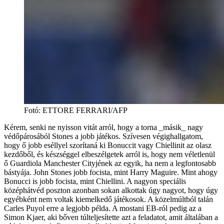
Fotó
:
ETTORE FERRARI/AFP
Kérem, senki ne nyisson vitát arról, hogy a torna _másik_ nagy
védőpárosából Stones a jobb játékos. Szívesen végighallgatom,
hogy ő jobb eséllyel szorítaná ki Bonuccit vagy Chiellinit az olasz
kezdőből, és készséggel elbeszélgetek arról is, hogy nem véletlenül
ő Guardiola Manchester Cityjének az egyik, ha nem a legfontosabb
bástyája. John Stones jobb focista, mint Harry Maguire. Mint ahogy
Bonucci is jobb focista, mint Chiellini. A nagyon speciális
középhátvéd poszton azonban sokan alkottak úgy nagyot, hogy úgy
egyébként nem voltak kiemelkedő játékosok. A közelmúltból talán
Carles Puyol erre a legjobb példa. A mostani EB-ról pedig az a
Simon Kjaer, aki bőven túlteljesítette azt a feladatot, amit általában a