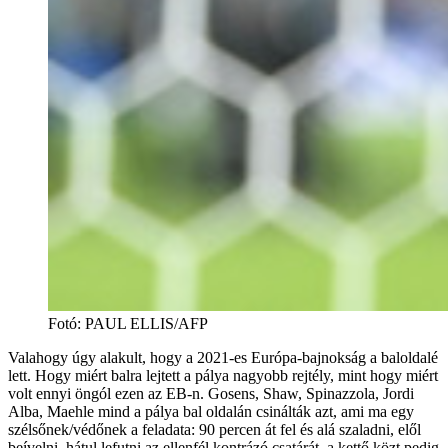
Fotó
:
PAUL ELLIS/AFP
Valahogy úgy alakult, hogy a 2021-es Európa-bajnokság a baloldalé
lett. Hogy miért balra lejtett a pálya nagyobb rejtély, mint hogy miért
volt ennyi öngól ezen az EB-n. Gosens, Shaw, Spinazzola, Jordi
Alba, Maehle mind a pálya bal oldalán csinálták azt, ami ma egy
szélsőnek/védőnek a feladata: 90 percen át fel és alá szaladni, elől
beívelni, hátul lefutni az ellenfél kontrázó csatárát, a kettő közt pedig