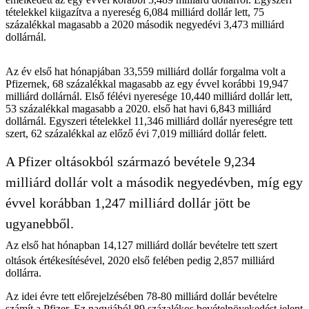
tételekkel kiigazítva a nyereség 6,084 milliárd dollár lett, 75
százalékkal magasabb a 2020 második negyedévi 3,473 milliárd
dollárnál.
Az év első hat hónapjában 33,559 milliárd dollár forgalma volt a
Pfizernek, 68 százalékkal magasabb az egy évvel korábbi 19,947
milliárd dollárnál. Első félévi nyeresége 10,440 milliárd dollár lett,
53 százalékkal magasabb a 2020. első hat havi 6,843 milliárd
dollárnál. Egyszeri tételekkel 11,346 milliárd dollár nyereségre tett
szert, 62 százalékkal az előző évi 7,019 milliárd dollár felett.
A Pfizer oltásokból származó bevétele 9,234
milliárd dollár volt a második negyedévben, míg egy
évvel korábban 1,247 milliárd dollár jött be
ugyanebből.
Az első hat hónapban 14,127 milliárd dollár bevételre tett szert
oltások értékesítésével, 2020 első felében pedig 2,857 milliárd
dollárra.
Az idei évre tett előrejelzésében 78-80 milliárd dollár bevételre
számít a Pfizer. Ez nagyjából 89 százalékos bevételnövekedést jelent