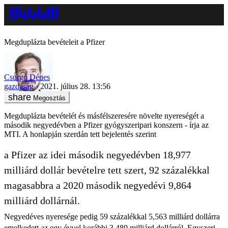
Megduplázta bevételeit a Pfizer
Csurgó Dénes
gazdaság
2021. július 28. 13:56
Megosztás
Megduplázta bevételét és másfélszeresére növelte nyereségét a
második negyedévben a Pfizer gyógyszeripari konszern - írja az
MTI. A honlapján szerdán tett bejelentés szerint
a Pfizer az idei második negyedévben 18,977
milliárd dollár bevételre tett szert, 92 százalékkal
magasabbra a 2020 második negyedévi 9,864
milliárd dollárnál.
Negyedéves nyeresége pedig 59 százalékkal 5,563 milliárd dollárra
emelkedett az egy évvel korábbi 3,489 milliárd dollárról. Egyszeri