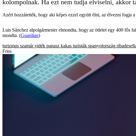
kolompolnak. Ha ezt nem tudja elviselni, akkor ta
Azért hozzátették, hogy aki képes ezzel együtt élni, az élvezni fogja 
Luis Sánchez alpolgármester elmondta, hogy az ötletet egy 400 fős falu
mondta. (
Guardian
)
turizmus
szamár
vidék
panasz
kakas
turisták
spanyolország
ribadesell
Friss