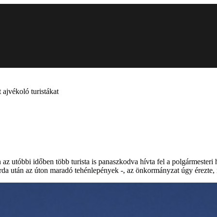
ajvékoló turistákat
az utóbbi időben több turista is panaszkodva hívta fel a polgármesteri 
orda után az úton maradó tehénlepények -, az önkormányzat úgy érezte, r