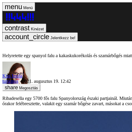
Menü
Kinézet
Jelentkezz be!
Helyretette egy spanyol falu a kakaskukorékolás és szamárbőgés miatt 
Kiss Imola
turizmus
2021. augusztus 19. 12:42
Megosztás
Ribadesella egy 5700 fős falu Spanyolország északi partjainál. Miután 
órakor felébresztette, valakit egy szamár bőgése zavart, másokat a cs