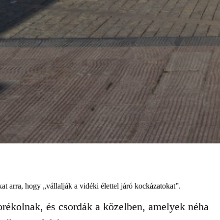
t arra, hogy „vállalják a vidéki élettel járó kockázatokat”.
rékolnak, és csordák a közelben, amelyek néha