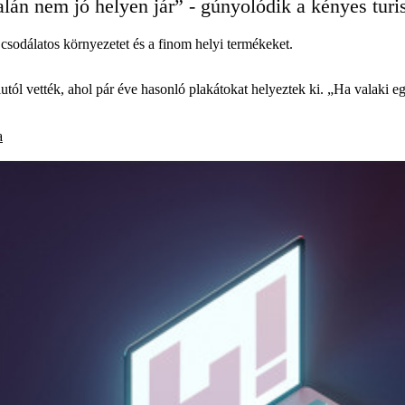
lán nem jó helyen jár” - gúnyolódik a kényes turis
a csodálatos környezetet és a finom helyi termékeket.
tól vették, ahol pár éve hasonló plakátokat helyeztek ki. „Ha valaki egy
a