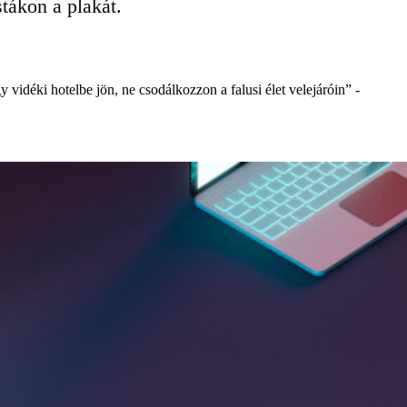
tákon a plakát.
 vidéki hotelbe jön, ne csodálkozzon a falusi élet velejáróin” -