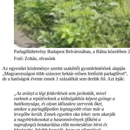
Parlagfűültetvény Budapest Belvárosában, a Bálna közelében 
Fotó
:
Zoltán, olvasónk
Az egyesület közleménye szerint szakértői gyomfelmérések alapján
„Magyarországon több százezer hektár erősen fertőzött parlagfűvel”,
de a hatóságok évente ennek 1 százalékát sem derítik föl. Azt írják:
„Az arányt a légi felderítések sem javították, mivel
ezeknek a repüléseknek a költségükhöz képest gyönge a
hatékonysága, és olyan időszakra szervezik őket,
amikor a parlagfűpollen legnagyobb része már a
levegőbe került. Ennek egyetlen oka lehet: nem akarják
a nagybirtokosokat a haszonnövények (főként a
napraforgó) betakarítása előtt mentesítésre bírni és
bírságolni. Inkább hagyják, hogy az allergiások