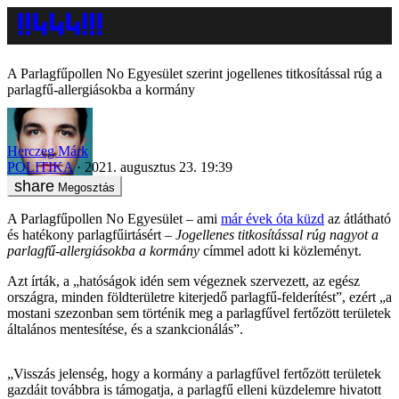
A Parlagfűpollen No Egyesület szerint jogellenes titkosítással rúg a
parlagfű-allergiásokba a kormány
Herczeg Márk
POLITIKA
2021. augusztus 23. 19:39
Megosztás
A Parlagfűpollen No Egyesület – ami
már évek óta küzd
az átlátható
és hatékony parlagfűirtásért –
Jogellenes titkosítással rúg nagyot a
parlagfű-allergiásokba a kormány
címmel adott ki közleményt.
Azt írták, a „hatóságok idén sem végeznek szervezett, az egész
országra, minden földterületre kiterjedő parlagfű-felderítést”, ezért „a
mostani szezonban sem történik meg a parlagfűvel fertőzött területek
általános mentesítése, és a szankcionálás”.
„Visszás jelenség, hogy a kormány a parlagfűvel fertőzött területek
gazdáit továbbra is támogatja, a parlagfű elleni küzdelemre hivatott