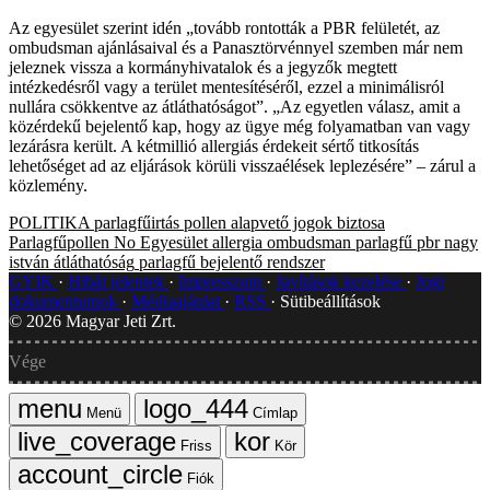
Az egyesület szerint idén „tovább rontották a PBR felületét, az
ombudsman ajánlásaival és a Panasztörvénnyel szemben már nem
jeleznek vissza a kormányhivatalok és a jegyzők megtett
intézkedésről vagy a terület mentesítéséről, ezzel a minimálisról
nullára csökkentve az átláthatóságot”. „Az egyetlen válasz, amit a
közérdekű bejelentő kap, hogy az ügye még folyamatban van vagy
lezárásra került. A kétmillió allergiás érdekeit sértő titkosítás
lehetőséget ad az eljárások körüli visszaélések leplezésére” – zárul a
közlemény.
POLITIKA
parlagfűirtás
pollen
alapvető jogok biztosa
Parlagfűpollen No Egyesület
allergia
ombudsman
parlagfű
pbr
nagy
istván
átláthatóság
parlagfű bejelentő rendszer
GYIK
Hibát jelentek
Impresszum
Javítások kezelése
Jogi
dokumentumok
Médiaajánlat
RSS
Sütibeállítások
©
2026
Magyar Jeti Zrt.
Vége
Menü
Címlap
Friss
Kör
Fiók