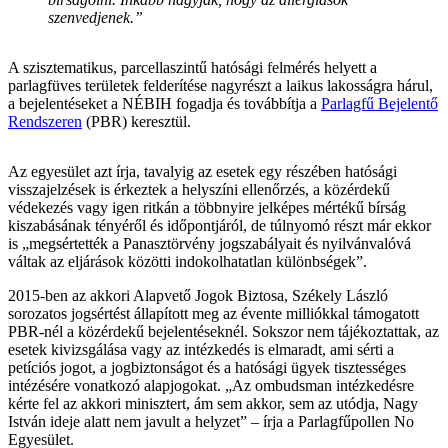
szenvedjenek.”
A szisztematikus, parcellaszintű hatósági felmérés helyett a
parlagfüves területek felderítése nagyrészt a laikus lakosságra hárul,
a bejelentéseket a NÉBIH fogadja és továbbítja a
Parlagfű Bejelentő
Rendszeren
(PBR) keresztül.
Az egyesület azt írja, tavalyig az esetek egy részében hatósági
visszajelzések is érkeztek a helyszíni ellenőrzés, a közérdekű
védekezés vagy igen ritkán a többnyire jelképes mértékű bírság
kiszabásának tényéről és időpontjáról, de túlnyomó részt már ekkor
is „megsértették a Panasztörvény jogszabályait és nyilvánvalóvá
váltak az eljárások közötti indokolhatatlan különbségek”.
2015-ben az akkori Alapvető Jogok Biztosa, Székely László
sorozatos jogsértést állapított meg az évente milliókkal támogatott
PBR-nél a közérdekű bejelentéseknél. Sokszor nem tájékoztattak, az
esetek kivizsgálása vagy az intézkedés is elmaradt, ami sérti a
petíciós jogot, a jogbiztonságot és a hatósági ügyek tisztességes
intézésére vonatkozó alapjogokat. „Az ombudsman intézkedésre
kérte fel az akkori minisztert, ám sem akkor, sem az utódja, Nagy
István ideje alatt nem javult a helyzet” – írja a Parlagfűpollen No
Egyesület.