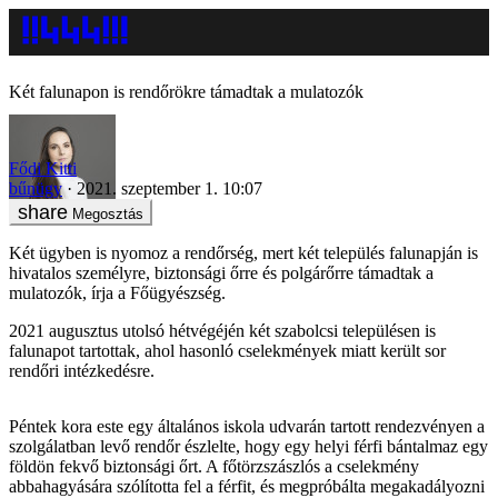
Két falunapon is rendőrökre támadtak a mulatozók
Fődi Kitti
bűnügy
2021. szeptember 1. 10:07
Megosztás
Két ügyben is nyomoz a rendőrség, mert két település falunapján is
hivatalos személyre, biztonsági őrre és polgárőrre támadtak a
mulatozók, írja a Főügyészség.
2021 augusztus utolsó hétvégéjén két szabolcsi településen is
falunapot tartottak, ahol hasonló cselekmények miatt került sor
rendőri intézkedésre.
Péntek kora este egy általános iskola udvarán tartott rendezvényen a
szolgálatban levő rendőr észlelte, hogy egy helyi férfi bántalmaz egy
földön fekvő biztonsági őrt. A főtörzszászlós a cselekmény
abbahagyására szólította fel a férfit, és megpróbálta megakadályozni