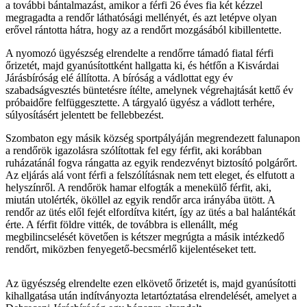
a további bántalmazást, amikor a férfi 26 éves fia két kézzel
megragadta a rendőr láthatósági mellényét, és azt letépve olyan
erővel rántotta hátra, hogy az a rendőrt mozgásából kibillentette.
A nyomozó ügyészség elrendelte a rendőrre támadó fiatal férfi
őrizetét, majd gyanúsítottként hallgatta ki, és hétfőn a Kisvárdai
Járásbíróság elé állította. A bíróság a vádlottat egy év
szabadságvesztés büntetésre ítélte, amelynek végrehajtását kettő év
próbaidőre felfüggesztette. A tárgyaló ügyész a vádlott terhére,
súlyosításért jelentett be fellebbezést.
Szombaton egy másik község sportpályáján megrendezett falunapon
a rendőrök igazolásra szólítottak fel egy férfit, aki korábban
ruházatánál fogva rángatta az egyik rendezvényt biztosító polgárőrt.
Az eljárás alá vont férfi a felszólításnak nem tett eleget, és elfutott a
helyszínről. A rendőrök hamar elfogták a menekülő férfit, aki,
miután utolérték, ököllel az egyik rendőr arca irányába ütött. A
rendőr az ütés elől fejét elfordítva kitért, így az ütés a bal halántékát
érte. A férfit földre vitték, de továbbra is ellenállt, még
megbilincselését követően is kétszer megrúgta a másik intézkedő
rendőrt, miközben fenyegető-becsmérlő kijelentéseket tett.
Az ügyészség elrendelte ezen elkövető őrizetét is, majd gyanúsítotti
kihallgatása után indítványozta letartóztatása elrendelését, amelyet a