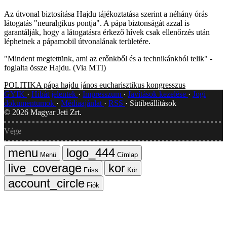
Az útvonal biztosítása Hajdu tájékoztatása szerint a néhány órás
látogatás "neuralgikus pontja". A pápa biztonságát azzal is
garantálják, hogy a látogatásra érkező hívek csak ellenőrzés után
léphetnek a pápamobil útvonalának területére.
"Mindent megtettünk, ami az erőnkből és a technikánkból telik" -
foglalta össze Hajdu. (Via MTI)
POLITIKA
pápa
hajdu jános
eucharisztikus kongresszus
GYIK
Hibát jelentek
Impresszum
Javítások kezelése
Jogi
dokumentumok
Médiaajánlat
RSS
Sütibeállítások
©
2026
Magyar Jeti Zrt.
Vége
Menü
Címlap
Friss
Kör
Fiók