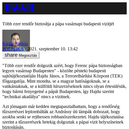
Több ezer rendőr biztosítja a pápa vasárnapi budapesti vizitjét
Király András
POLITIKA
2021. szeptember 10. 13:42
Megosztás
"Több ezer rendőr dolgozik azért, hogy Ferenc pápa biztonságban
legyen vasárnap Budapesten" - közölte pénteki budapesti
sajtótájékoztatóján Hajdu János, a Terrorelhárítási Központ (TEK)
főigazgatója. Mint mondta, se a magyar hatóságoknak, se a
vatikániaknak, se a külföldi hírszerzéseknek nincs olyan értesülésük,
hogy bármi fenyegetné a pápát Budapesten, így Hajdu szerint
"technikai akadálya" nincs a vizitnek.
Azt jómagam már kedden megtapasztalhattam, hogy a rendőrség
tűzszerészei leplombálták az Andrássy úti lámpák dobozait, hogy
azokba senki se rejthessen robbanószerkezetet. Hajdu tájékoztatása
szerint a tűzszerészek hetekig dolgoztak a pápai vizit helyszíneinek
biztosításán.