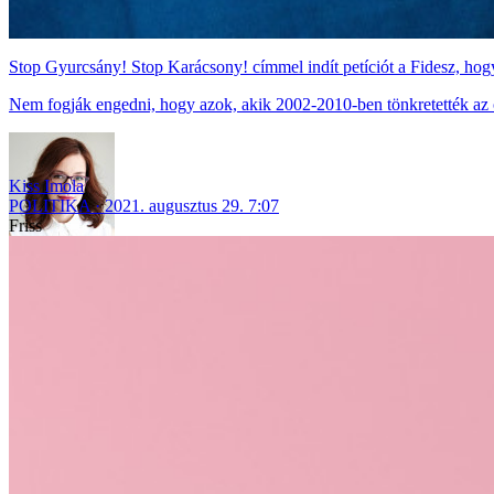
Stop Gyurcsány! Stop Karácsony! címmel indít petíciót a Fidesz, hogy
Nem fogják engedni, hogy azok, akik 2002-2010-ben tönkretették az 
Kiss Imola
POLITIKA
2021. augusztus 29. 7:07
Friss