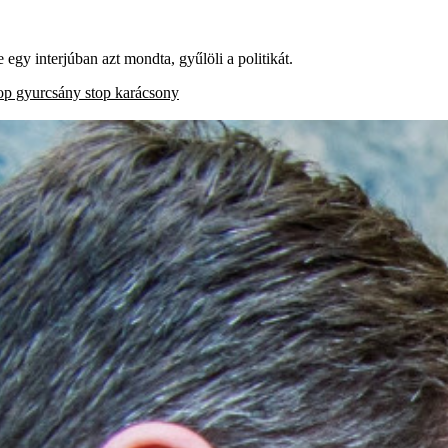
 egy interjúban azt mondta, gyűlöli a politikát.
op gyurcsány stop karácsony