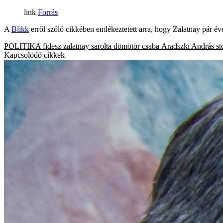
Forrás
A
Blikk
erről szóló cikkében emlékeztetett arra, hogy Zalatnay pár éve
POLITIKA
fidesz
zalatnay sarolta
dömötör csaba
Aradszki András
st
Kapcsolódó cikkek