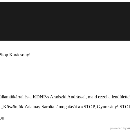
! Stop Karácsony!
lamtitkárral és a KDNP-s Aradszki Andrással, majd ezzel a lendülettel
oz: „Köszönjük Zalatnay Sarolta támogatását a »STOP, Gyurcsány! STO