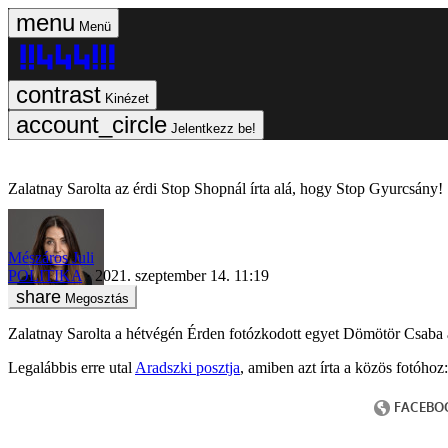
Menü
Kinézet
Jelentkezz be!
Zalatnay Sarolta az érdi Stop Shopnál írta alá, hogy Stop Gyurcsány
Mészáros Juli
POLITIKA
2021. szeptember 14. 11:19
Megosztás
Zalatnay Sarolta a hétvégén Érden fotózkodott egyet Dömötör Csaba ál
Legalábbis erre utal
Aradszki posztja
, amiben azt írta a közös fotóh