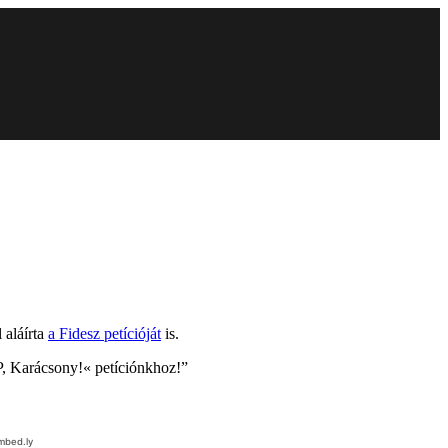
 aláírta
a Fidesz petícióját
is.
P, Karácsony!« petíciónkhoz!”