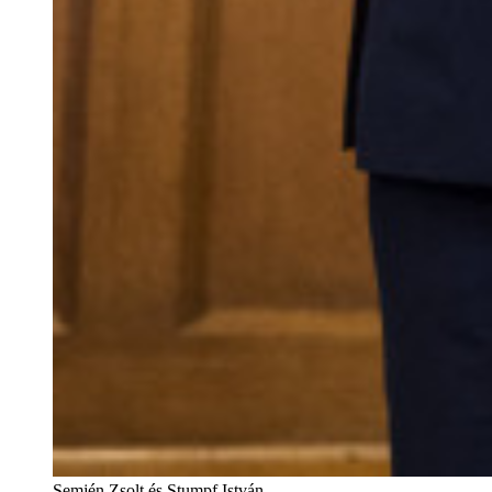
Semjén Zsolt és Stumpf István