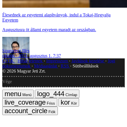
Élesednek az egyetemi alapítványok, indul a Tokaj-Hegyalja
Egyetem
Augusztusra öt állami egyetem maradt az országban.
Szurovecz Illés
oktatás
2021. augusztus 1. 7:37
GYIK
Hibát jelentek
Impresszum
Javítások kezelése
Jogi
dokumentumok
Médiaajánlat
RSS
Sütibeállítások
©
2026
Magyar Jeti Zrt.
Vége
Menü
Címlap
Friss
Kör
Fiók