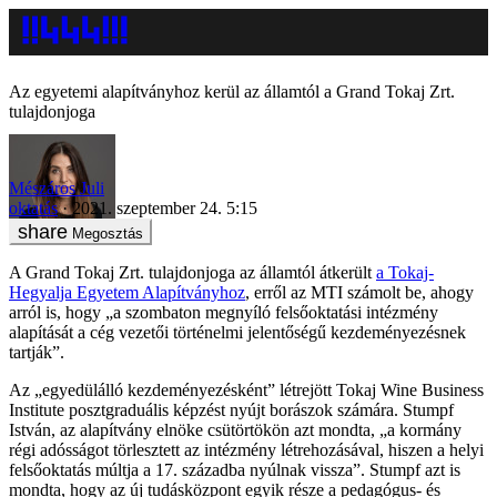
Az egyetemi alapítványhoz kerül az államtól a Grand Tokaj Zrt.
tulajdonjoga
Mészáros Juli
oktatás
2021. szeptember 24. 5:15
Megosztás
A Grand Tokaj Zrt. tulajdonjoga az államtól átkerült
a Tokaj-
Hegyalja Egyetem Alapítványhoz
, erről az MTI számolt be, ahogy
arról is, hogy „a szombaton megnyíló felsőoktatási intézmény
alapítását a cég vezetői történelmi jelentőségű kezdeményezésnek
tartják”.
Az „egyedülálló kezdeményezésként” létrejött Tokaj Wine Business
Institute posztgraduális képzést nyújt borászok számára. Stumpf
István, az alapítvány elnöke csütörtökön azt mondta, „a kormány
régi adósságot törlesztett az intézmény létrehozásával, hiszen a helyi
felsőoktatás múltja a 17. századba nyúlnak vissza”. Stumpf azt is
mondta, hogy az új tudásközpont egyik része a pedagógus- és