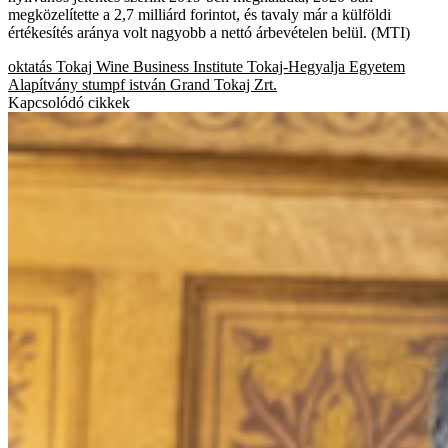
megközelítette a 2,7 milliárd forintot, és tavaly már a külföldi
értékesítés aránya volt nagyobb a nettó árbevételen belül. (MTI)
oktatás
Tokaj Wine Business Institute
Tokaj-Hegyalja Egyetem
Alapítvány
stumpf istván
Grand Tokaj Zrt.
Kapcsolódó cikkek