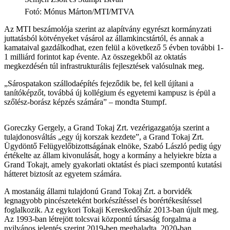
Fotó
:
Mónus Márton/MTI/MTVA
Az MTI beszámolója szerint az alapítvány egyrészt kormányzati
juttatásból kötvényeket vásárol az államkincstártól, és annak a
kamataival gazdálkodhat, ezen felül a következő 5 évben további 1-
1 milliárd forintot kap évente. Az összegekből az oktatás
megkezdésén túl infrastrukturális fejlesztések valósulnak meg.
„Sárospatakon szállodaépítés fejeződik be, fel kell újítani a
tanítóképzőt, továbbá új kollégium és egyetemi kampusz is épül a
szőlész-borász képzés számára” – mondta Stumpf.
Goreczky Gergely, a Grand Tokaj Zrt. vezérigazgatója szerint a
tulajdonosváltás „egy új korszak kezdete”, a Grand Tokaj Zrt.
Ügydöntő Felügyelőbizottságának elnöke, Szabó László pedig úgy
értékelte az állam kivonulását, hogy a kormány a helyiekre bízta a
Grand Tokajt, amely gyakorlati oktatást és piaci szempontú kutatási
hátteret biztosít az egyetem számára.
A mostanáig állami tulajdonú Grand Tokaj Zrt. a borvidék
legnagyobb pincészeteként borkészítéssel és borértékesítéssel
foglalkozik. Az egykori Tokaji Kereskedőház 2013-ban újult meg.
Az 1993-ban létrejött tolcsvai központú társaság forgalma a
nyilvános jelentés szerint 2019-ben meghaladta, 2020-ban