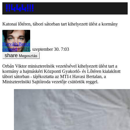
Katonai lőtéren, tábori sátorban tart kihelyezett ülést a kormány
Horváth Bence
életmód
2021. szeptember 30. 7:03
Megosztás
Orbán Viktor miniszterelnök vezetésével kihelyezett ülést tart a
kormány a hajmáskéri Központi Gyakorló- és Lőtéren kialakított
tábori sátorban - tájékoztatta az MTI-t Havasi Bertalan, a
Miniszterelnöki Sajtóiroda vezetője csütörtök reggel.