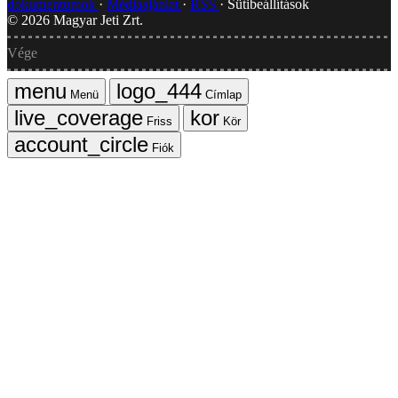
dokumentumok
Médiaajánlat
RSS
Sütibeállítások
©
2026
Magyar Jeti Zrt.
Vége
Menü
Címlap
Friss
Kör
Fiók