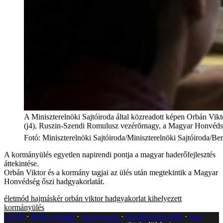
A Miniszterelnöki Sajtóiroda által közreadott képen Orbán Vikto
(j4), Ruszin-Szendi Romulusz vezérõrnagy, a Magyar Honvéd
Fotó
:
Miniszterelnöki Sajtóiroda/Miniszterelnöki Sajtóiroda
A kormányülés egyetlen napirendi pontja a magyar haderőfejlesztés
áttekintése.
Orbán Viktor és a kormány tagjai az ülés után megtekintik a Magyar
Honvédség őszi hadgyakorlatát.
életmód
hajmáskér
orbán viktor
hadgyakorlat
kihelyezett
kormányülés
GYIK
Hibát jelentek
Impresszum
Javítások kezelése
Jogi