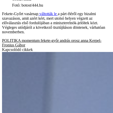
Fotó
:
botost/444.hu
Fekete-Győrt vasárnap
váltották le
a párt éléről egy bizalmi
szavazáson, amit azért kért, mert utolsó helyen végzett az
előválasztás első fordulójában a miniszterelnök-jelöltek közt.
Végleges utódjáról a következő tisztújításon döntenek, várhatóan
novemberben.
POLITIKA
momentum
fekete-győr andrás
orosz anna
Kerpel-
Fronius Gábor
Kapcsolódó cikkek