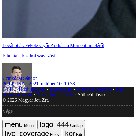
Leváltották Fekete-Győr Andrást a Momentum éléről
Elbukta a bizalmi szavazást.
Czinkóczi Sándor
POLITIKA
2021. október 10. 19:38
GYIK
Hibát jelentek
Impresszum
Javítások kezelése
Jogi
dokumentumok
Médiaajánlat
RSS
Sütibeállítások
©
2026
Magyar Jeti Zrt.
Vége
Menü
Címlap
Friss
Kör