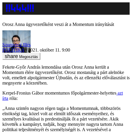
Orosz Anna ügyvezetőként veszi át a Momentum irányítását
Szurovecz Illés
POLITIKA
2021. október 11. 9:00
Megosztás
Fekete-Győr András lemondása után Orosz Anna került a
Momentum élére ügyvezetőként. Orosz mostanáig a párt alelnöke
volt, emellett alpolgármester Újbudán, és az ellenzéki előválasztást is
megnyerte a körzetében.
Kerpel-Fronius Gábor momentumos főpolgármester-helyettes
azt
írta
róla:
„Anna szintén nagyon régen tagja a Momentumnak, többszörös
elnökségi tag, közel volt az elmúlt időszak eseményeihez, és
személyes kvalitásai is predestinálják őt a párt vezetésére. Akik
követték a kampányt, tudják, hogy mennyire nagyra tartom Anna
politikai teljesítményét és személyiségét is. A vezetésével a