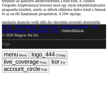
település az iparűzési adóbevételeinek a felét költi. A Tudatos
Öregedés Alapítvánnyal közösen most egy olyan településfejlesztési
programba kezdtek, amely az idősek ellátására építve kínál a falunak
és az ott élő fiataloknak perspektívát. A DW riportja.
gazdaság
deutsche welle
idős
dw
jánoshida
öregedés
demográfia
GYIK
Hibát jelentek
Impresszum
Javítások kezelése
Jogi
dokumentumok
Médiaajánlat
RSS
Sütibeállítások
©
2026
Magyar Jeti Zrt.
Vége
Menü
Címlap
Friss
Kör
Fiók