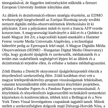
támogatásával, de független intézményként működik a firenzei
European University Institute irányítása alatt.
Az álhírek és dezinformáció-ellenes stratégia részeként, az EDMO
tevékenységét kiegészítendő az Európai Bizottság tavaly további
nemzeti digitális média-obszervatóriumok létrehozására írt ki
pályázatot. Ezen a pályázaton indult és nyert a francia AFP vezette
konzorcium. A magyarországi kiadványért a 444-et és a Qubitot is
kiadó Magyar Jeti Zrt, a kapcsolódó kutató-munkáért a Hammer
Ferenc vezette Media Universalis Alapítvány, a technológiai
hátteréért pedig az Epresspack felel majd. A Magyar Digitális Média
Obszervatórium (HDMO - Hungarian Digital Media Observatory)
célja, hogy gyakorló újságírók és szerkesztők, médiakutatók és a
terület más szakértőinek segítségével lépjen fel az álhírek és a
dezinformáció terjedése ellen, és erősítse a tudatos médiafogyasztást.
Zöldi Blanka a Direkt36 oknyomozó újságíróközponttól érkezik a
tényellenőrző szerkesztőség élére. Zöldi korábban részt vett a
magyar letelepedésikötvény-program visszásságainak feltárásában,
valamint közreműködött több nemzetközi tényfeltáró projektben,
például a Paradise Papers és a Pandora Papers nyomozásainál. A
tényfeltárás és tényellenőrzés legkorszerűbb technikáiról nemzetközi
képzéseken és konferenciákon, többek közt a Bellingcat és a New
York Times Visual Investigations csapatának tagjaitól tanult. Mások
mellett a szerkesztőségben dolgozik majd Diószegi-Horváth Nóra, a