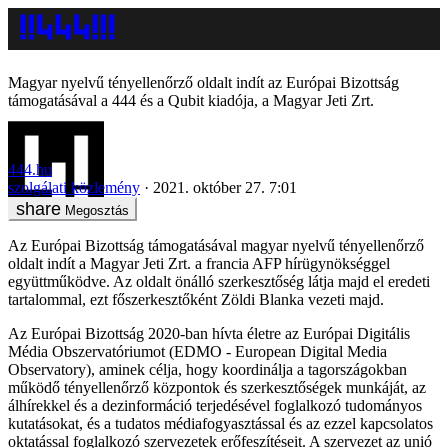
Magyar nyelvű tényellenőrző oldalt indít az Európai Bizottság
támogatásával a 444 és a Qubit kiadója, a Magyar Jeti Zrt.
444.hu
szolgálati közlemény
2021. október 27. 7:01
Megosztás
Az Európai Bizottság támogatásával magyar nyelvű tényellenőrző
oldalt indít a Magyar Jeti Zrt. a francia AFP hírügynökséggel
együttműködve. Az oldalt önálló szerkesztőség látja majd el eredeti
tartalommal, ezt főszerkesztőként Zöldi Blanka vezeti majd.
Az Európai Bizottság 2020-ban hívta életre az Európai Digitális
Média Obszervatóriumot (EDMO - European Digital Media
Observatory), aminek célja, hogy koordinálja a tagországokban
működő tényellenőrző központok és szerkesztőségek munkáját, az
álhírekkel és a dezinformáció terjedésével foglalkozó tudományos
kutatásokat, és a tudatos médiafogyasztással és az ezzel kapcsolatos
oktatással foglalkozó szervezetek erőfeszítéseit. A szervezet az unió