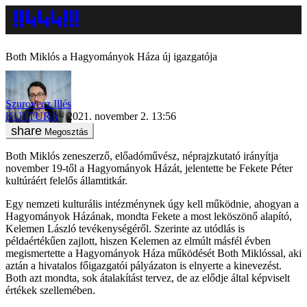
Both Miklós a Hagyományok Háza új igazgatója
Szurovecz Illés
KULTÚRA
2021. november 2. 13:56
Megosztás
Both Miklós zeneszerző, előadóművész, néprajzkutató irányítja
november 19-től a Hagyományok Házát, jelentette be Fekete Péter
kultúráért felelős államtitkár.
Egy nemzeti kulturális intézménynek úgy kell működnie, ahogyan a
Hagyományok Házának, mondta Fekete a most leköszönő alapító,
Kelemen László tevékenységéről. Szerinte az utódlás is
példaértékűen zajlott, hiszen Kelemen az elmúlt másfél évben
megismertette a Hagyományok Háza működését Both Miklóssal, aki
aztán a hivatalos főigazgatói pályázaton is elnyerte a kinevezést.
Both azt mondta, sok átalakítást tervez, de az elődje által képviselt
értékek szellemében.