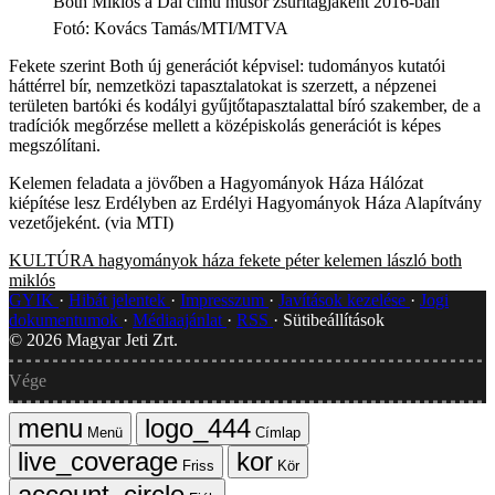
Both Miklós a Dal című műsor zsűritagjaként 2016-ban
Fotó
:
Kovács Tamás/MTI/MTVA
Fekete szerint Both új generációt képvisel: tudományos kutatói
háttérrel bír, nemzetközi tapasztalatokat is szerzett, a népzenei
területen bartóki és kodályi gyűjtőtapasztalattal bíró szakember, de a
tradíciók megőrzése mellett a középiskolás generációt is képes
megszólítani.
Kelemen feladata a jövőben a Hagyományok Háza Hálózat
kiépítése lesz Erdélyben az Erdélyi Hagyományok Háza Alapítvány
vezetőjeként. (via MTI)
KULTÚRA
hagyományok háza
fekete péter
kelemen lászló
both
miklós
GYIK
Hibát jelentek
Impresszum
Javítások kezelése
Jogi
dokumentumok
Médiaajánlat
RSS
Sütibeállítások
©
2026
Magyar Jeti Zrt.
Vége
Menü
Címlap
Friss
Kör