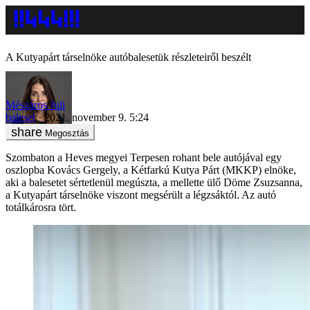
A Kutyapárt társelnöke autóbalesetük részleteiről beszélt
Mészáros Juli
baleset
2021. november 9. 5:24
Megosztás
Szombaton a Heves megyei Terpesen rohant bele autójával egy
oszlopba Kovács Gergely, a Kétfarkú Kutya Párt (MKKP) elnöke,
aki a balesetet sértetlenül megúszta, a mellette ülő Döme Zsuzsanna,
a Kutyapárt társelnöke viszont megsérült a légzsáktól. Az autó
totálkárosra tört.