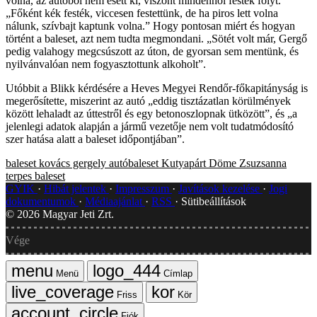
volna, az autóból nem esett ki, viszont mindenhol festék folyt.
„Főként kék festék, viccesen festettünk, de ha piros lett volna
nálunk, szívbajt kaptunk volna.” Hogy pontosan miért és hogyan
történt a baleset, azt nem tudta megmondani. „Sötét volt már, Gergő
pedig valahogy megcsúszott az úton, de gyorsan sem mentünk, és
nyilvánvalóan nem fogyasztottunk alkoholt”.
Utóbbit a Blikk kérdésére a Heves Megyei Rendőr-főkapitányság is
megerősítette, miszerint az autó „eddig tisztázatlan körülmények
között lehaladt az úttestről és egy betonoszlopnak ütközött”, és „a
jelenlegi adatok alapján a jármű vezetője nem volt tudatmódosító
szer hatása alatt a baleset időpontjában”.
baleset
kovács gergely
autóbaleset
Kutyapárt
Döme Zsuzsanna
terpes
baleset
GYIK
Hibát jelentek
Impresszum
Javítások kezelése
Jogi
dokumentumok
Médiaajánlat
RSS
Sütibeállítások
©
2026
Magyar Jeti Zrt.
Vége
Menü
Címlap
Friss
Kör
Fiók